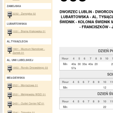
ZAMOJSKA
DWORZEC LUBLIN - DWORCOWA
2232 - Zamojska 02
LUBARTOWSKA - AL. TYSIĄC
ŚWIDNIK - KOLONIA ŚWIDNIK 
LUBARTOWSKA
- FRANCISZKÓW -
1031 - Brama Krakowska 01
AL.TYSIĄCLECIA
1901 - Muzeum Narodowe -
DZIEŃ 
Zamek 01
Hour
4
5
6
7
8
9
10
AL. UNII LUBELSKIEJ
Min
40a
30
33a
40a
20
2
1953 - Rondo Dmowskiego 03
57a
SO
MEŁGIEWSKA
Hour
4
5
6
7
8
9
10
11
2521 - Montażowa 01
Min
12
DZIEŃ Ś
2531 - Mełgiewska WSEI 01
Hour
4
5
6
7
8
9
10
11
2451 - Outlet Center NŻ 01
Min
22
2541 - Tokarska 01