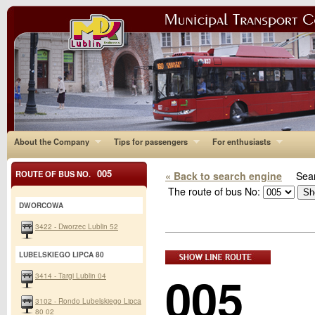
About the Company
Tips for passengers
For enthusiasts
005
ROUTE OF BUS NO.
« Back to search engine
Sear
The route of bus No:
DWORCOWA
3422 - Dworzec Lublin 52
LUBELSKIEGO LIPCA 80
005
3414 - Targi Lublin 04
3102 - Rondo Lubelskiego Lipca
80 02