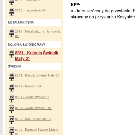
KEY:
a - kurs skrócony do przystanku Po
2551 - Tyszowiecka 01
skrócony do przystanku Kosynier
METALURGICZNA
2781 - Metalurgiczna - hurtownia
01
KOLONIA ŚWIDNIK MAŁY
8251 - Kolonia Świdnik
Mały 01
ŚWIDNIK
8253 - Kolonia Świdnik Mały 03
8431 - Nadleśna 01
8531 - Żwirki i Wigury 01
8281 - Żwirki i Wigury II 01
8291 - Świdnik stadion 01
8471 - Dworzec Świdnik Miasto
01