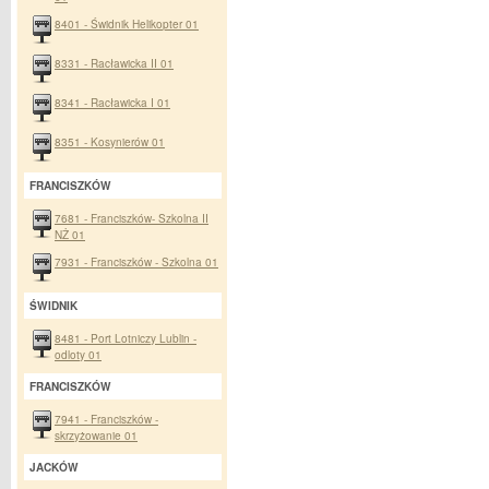
8401 - Świdnik Helikopter 01
8331 - Racławicka II 01
8341 - Racławicka I 01
8351 - Kosynierów 01
FRANCISZKÓW
7681 - Franciszków- Szkolna II
NŻ 01
7931 - Franciszków - Szkolna 01
ŚWIDNIK
8481 - Port Lotniczy Lublin -
odloty 01
FRANCISZKÓW
7941 - Franciszków -
skrzyżowanie 01
JACKÓW