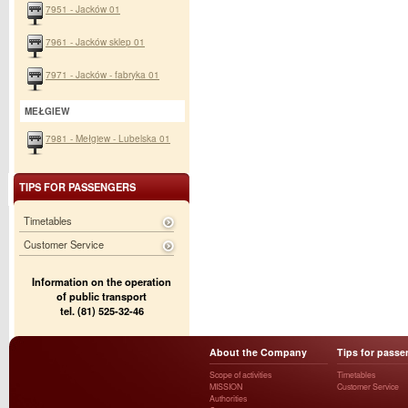
7951 - Jacków 01
7961 - Jacków sklep 01
7971 - Jacków - fabryka 01
MEŁGIEW
7981 - Mełgiew - Lubelska 01
TIPS FOR PASSENGERS
Timetables
Customer Service
Information on the operation
of public transport
tel. (81) 525-32-46
About the Company
Tips for passe
Scope of activities
Timetables
MISSION
Customer Service
Authorities