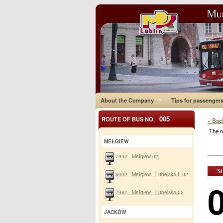
About the Company
Tips for passenger
005
ROUTE OF BUS NO.
« Bac
The r
MEŁGIEW
7992 - Mełgiew 02
8002 - Mełgiew - Lubelska II 02
7982 - Mełgiew - Lubelska 02
JACKÓW