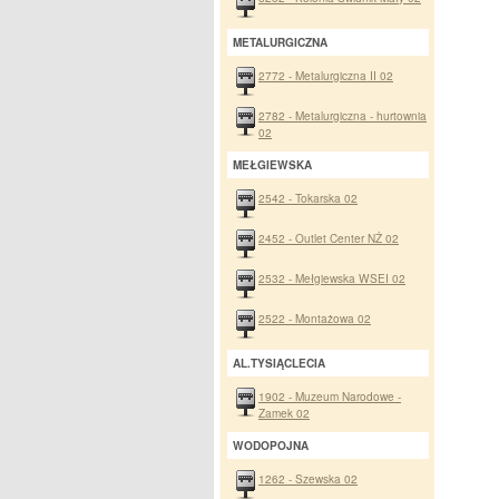
METALURGICZNA
2772 - Metalurgiczna II 02
2782 - Metalurgiczna - hurtownia
02
MEŁGIEWSKA
2542 - Tokarska 02
2452 - Outlet Center NŻ 02
2532 - Mełgiewska WSEI 02
2522 - Montażowa 02
AL.TYSIĄCLECIA
1902 - Muzeum Narodowe -
Zamek 02
WODOPOJNA
1262 - Szewska 02