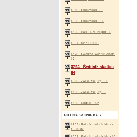
8342 - Racławicka I 02
8332 - Racławicka II 02
8402 - Świdnik Helikopter 02
8391 - Kino LOT 01
8472 - Dworzec Świdnik Miasto
02
8294 - Świdnik stadion
04
8282 - Żwirki i Wigury II 02
8532 - Żwirki i Wigury 02
8432 - Nadleśna 02
KOLONIA ŚWIDNIK MAŁY
8262 - Kolonia Świdnik Mały -
rondo 02
8252 - Kolonia Świdnik Mały 02