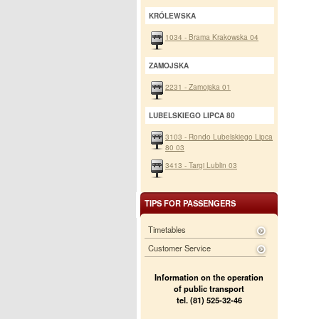
KRÓLEWSKA
1034 - Brama Krakowska 04
ZAMOJSKA
2231 - Zamojska 01
LUBELSKIEGO LIPCA 80
3103 - Rondo Lubelskiego Lipca
80 03
3413 - Targi Lublin 03
TIPS FOR PASSENGERS
Timetables
Customer Service
Information on the operation
of public transport
tel. (81) 525-32-46