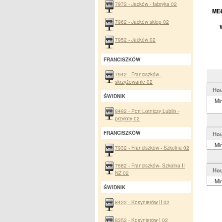
7972 - Jacków - fabryka 02
MEŁ
7962 - Jacków sklep 02
7952 - Jacków 02
FRANCISZKÓW
7942 - Franciszków -
skrzyżowanie 02
Hou
ŚWIDNIK
Mi
8492 - Port Lotniczy Lublin -
przyloty 02
FRANCISZKÓW
Hou
Mi
7932 - Franciszków - Szkolna 02
7682 - Franciszków- Szkolna II
Hou
NŻ 02
Mi
ŚWIDNIK
8422 - Kosynierów II 02
8352 - Kosynierów I 02