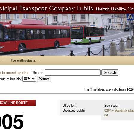
s
For enthusiasts
k to search engine
Search:
oute of bus No:
The timetables are valid from 202
Direction:
Bus stop:
005
Dworzec Lublin
8294 - Świdnik sta
04