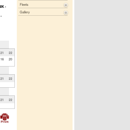
Fleets
IK -
Gallery
-
21
22
16
20
21
22
21
22