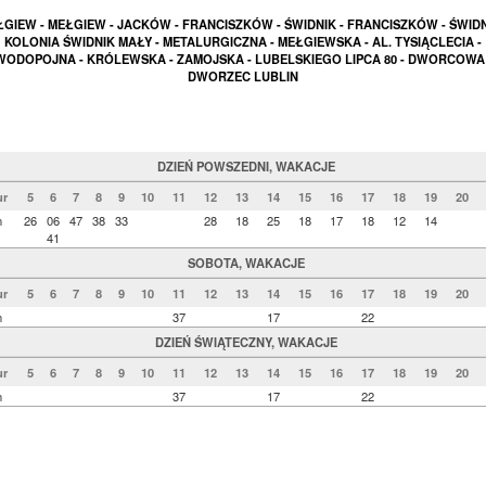
GIEW - MEŁGIEW - JACKÓW - FRANCISZKÓW - ŚWIDNIK - FRANCISZKÓW - ŚWIDN
KOLONIA ŚWIDNIK MAŁY - METALURGICZNA - MEŁGIEWSKA - AL. TYSIĄCLECIA -
WODOPOJNA - KRÓLEWSKA - ZAMOJSKA - LUBELSKIEGO LIPCA 80 - DWORCOWA 
DWORZEC LUBLIN
DZIEŃ POWSZEDNI, WAKACJE
r
5
6
7
8
9
10
11
12
13
14
15
16
17
18
19
20
n
26
06
47
38
33
28
18
25
18
17
18
12
14
41
SOBOTA, WAKACJE
r
5
6
7
8
9
10
11
12
13
14
15
16
17
18
19
20
n
37
17
22
DZIEŃ ŚWIĄTECZNY, WAKACJE
r
5
6
7
8
9
10
11
12
13
14
15
16
17
18
19
20
n
37
17
22