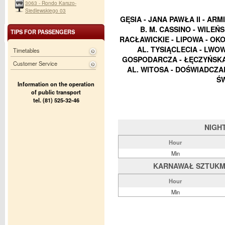
3063 - Rondo Karszo-
Siedlewskiego 03
GĘSIA - JANA PAWŁA II - ARM
B. M. CASSINO - WILEŃ
TIPS FOR PASSENGERS
RACŁAWICKIE - LIPOWA - OK
AL. TYSIĄCLECIA - LWO
Timetables
GOSPODARCZA - ŁĘCZYŃSKA 
Customer Service
AL. WITOSA - DOŚWIADCZAL
ŚW
Information on the operation
of public transport
tel. (81) 525-32-46
NIGH
Hour
Min
KARNAWAŁ SZTUKMIS
Hour
Min