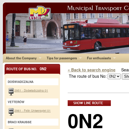
About the Company
Tips for passengers
For enthusiasts
0N2
ROUTE OF BUS NO.
« Back to search engine
Sear
The route of bus No:
DOŚWIADCZALNA
2951 - Doświadczalna 01
VETTERÓW
0N2
2961 - Felin Uniwersytet 01
BRACI KRAUSSE