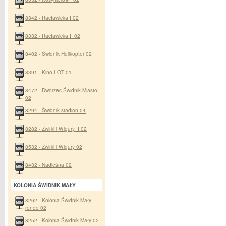
8342 - Racławicka I 02
8332 - Racławicka II 02
8402 - Świdnik Helikopter 02
8391 - Kino LOT 01
8472 - Dworzec Świdnik Miasto
02
8294 - Świdnik stadion 04
8282 - Żwirki i Wigury II 02
8532 - Żwirki i Wigury 02
8432 - Nadleśna 02
KOLONIA ŚWIDNIK MAŁY
8262 - Kolonia Świdnik Mały -
rondo 02
8252 - Kolonia Świdnik Mały 02