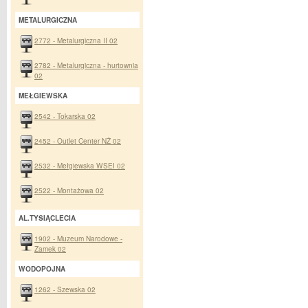
METALURGICZNA
2772 - Metalurgiczna II 02
2782 - Metalurgiczna - hurtownia
02
MEŁGIEWSKA
2542 - Tokarska 02
2452 - Outlet Center NŻ 02
2532 - Mełgiewska WSEI 02
2522 - Montażowa 02
AL.TYSIĄCLECIA
1902 - Muzeum Narodowe -
Zamek 02
WODOPOJNA
1262 - Szewska 02