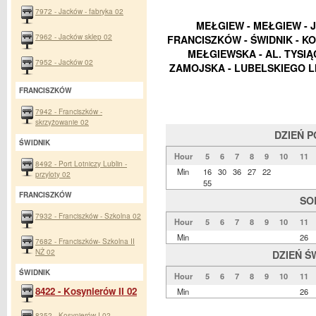
7972 - Jacków - fabryka 02
MEŁGIEW - MEŁGIEW - 
7962 - Jacków sklep 02
FRANCISZKÓW - ŚWIDNIK - K
MEŁGIEWSKA - AL. TYSI
7952 - Jacków 02
ZAMOJSKA - LUBELSKIEGO L
FRANCISZKÓW
7942 - Franciszków -
skrzyżowanie 02
DZIEŃ 
ŚWIDNIK
Hour
5
6
7
8
9
10
11
8492 - Port Lotniczy Lublin -
Min
16
30
36
27
22
przyloty 02
55
FRANCISZKÓW
SO
7932 - Franciszków - Szkolna 02
Hour
5
6
7
8
9
10
11
Min
26
7682 - Franciszków- Szkolna II
NŻ 02
DZIEŃ Ś
ŚWIDNIK
Hour
5
6
7
8
9
10
11
8422 - Kosynierów II 02
Min
26
8352 - Kosynierów I 02