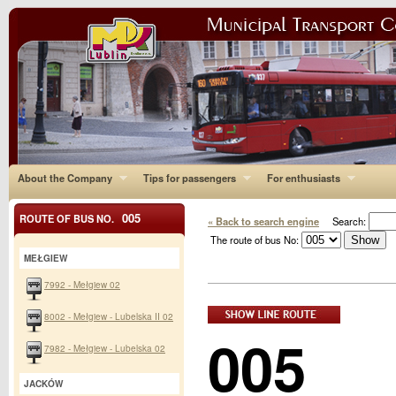
About the Company
Tips for passengers
For enthusiasts
005
ROUTE OF BUS NO.
« Back to search engine
Search:
The route of bus No:
MEŁGIEW
7992 - Mełgiew 02
8002 - Mełgiew - Lubelska II 02
005
7982 - Mełgiew - Lubelska 02
JACKÓW