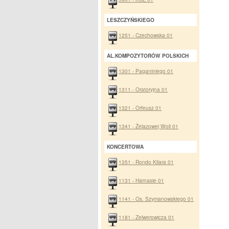
LESZCZYŃSKIEGO
1251 - Czechowska 01
AL.KOMPOZYTORÓW POLSKICH
1301 - Paganiniego 01
1311 - Oratoryjna 01
1321 - Orfeusz 01
1341 - Żelazowej Woli 01
KONCERTOWA
1351 - Rondo Kilara 01
1131 - Harnasie 01
1141 - Os. Szymanowskiego 01
1181 - Zelwerowicza 01