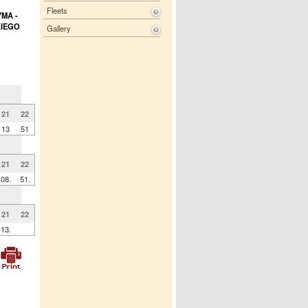
Fleets
YMA -
KIEGO
Gallery
21
22
13
51
21
22
08.
51.
21
22
13.