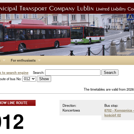
s
For enthusiasts
k to search engine
Search:
oute of bus No:
The timetables are valid from 202
Direction:
Bus stop:
012
Koncertowa
8702 - Konopnica -
kościół 02