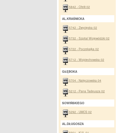
5842 - Ofelii 02
AL.KRAŚNICKA
5742 - Zwycięska 02
5732 - Szpital Wojewódzki 02
5722 - Poczekajka 02
5712 - Wojciechowska 02
GŁĘBOKA
5704 - Nałęczowska 04
5212 - Pana Tadeusza 02
SOWIŃSKIEGO
5292 - UMCS 02
AL.DŁUGOSZA
5901 - KUL 01