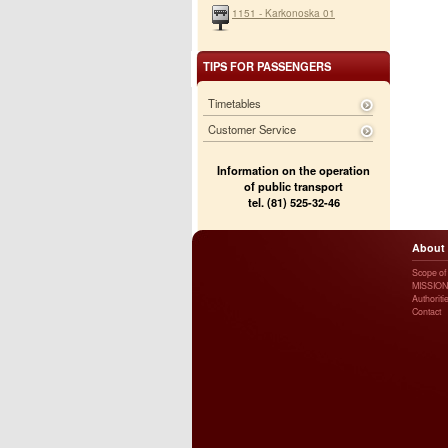
1151 - Karkonoska 01
TIPS FOR PASSENGERS
Timetables
Customer Service
Information on the operation
of public transport
tel. (81) 525-32-46
About
Scope of a
MISSION
Authoriti
Contact