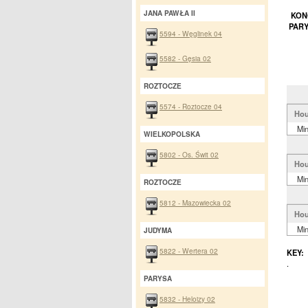
JANA PAWŁA II
KONO
PARY
5594 - Węglinek 04
5582 - Gęsia 02
ROZTOCZE
5574 - Roztocze 04
Hou
Mi
WIELKOPOLSKA
5802 - Os. Świt 02
Hou
Mi
ROZTOCZE
5812 - Mazowiecka 02
Hou
Mi
JUDYMA
5822 - Wertera 02
KEY:
.
PARYSA
5832 - Heloizy 02