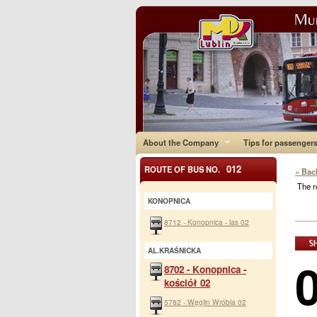
About the Company
Tips for passenger
012
ROUTE OF BUS NO.
« Bac
The r
KONOPNICA
8712 - Konopnica - las 02
AL.KRAŚNICKA
8702 - Konopnica -
kościół 02
5782 - Węglin Wróbla 02