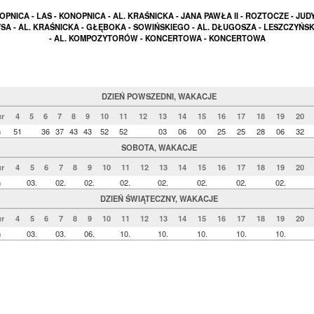
PNICA - LAS - KONOPNICA - AL. KRAŚNICKA - JANA PAWŁA II - ROZTOCZE - JUD
SA - AL. KRAŚNICKA - GŁĘBOKA - SOWIŃSKIEGO - AL. DŁUGOSZA - LESZCZYŃS
- AL. KOMPOZYTORÓW - KONCERTOWA - KONCERTOWA
DZIEŃ POWSZEDNI, WAKACJE
r
4
5
6
7
8
9
10
11
12
13
14
15
16
17
18
19
20
n
51
36
37
43
43
52
52
03
06
00
25
25
28
06
32
SOBOTA, WAKACJE
r
4
5
6
7
8
9
10
11
12
13
14
15
16
17
18
19
20
n
03.
02.
02.
02.
02.
02.
02.
02.
DZIEŃ ŚWIĄTECZNY, WAKACJE
r
4
5
6
7
8
9
10
11
12
13
14
15
16
17
18
19
20
n
03.
03.
06.
10.
10.
10.
10.
10.