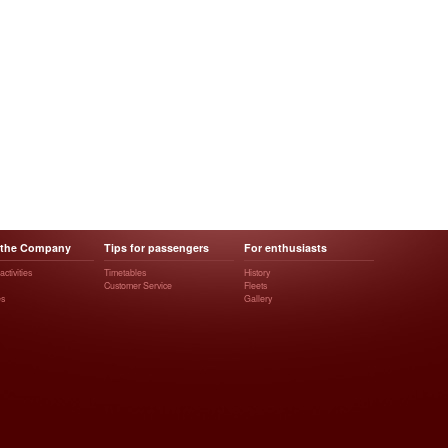
 the Company
Tips for passengers
For enthusiasts
ctivities
Timetables
History
Customer Service
Fleets
es
Gallery