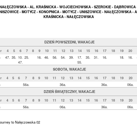
NAŁĘCZOWSKA - AL. KRAŚNICKA - WOJCIECHOWSKA - SZEROKIE - DĄBROWICA 
NISZOWICE - MOTYCZ - KONOPNICA - MOTYCZ - UNISZOWICE - NAŁĘCZOWSKA - A
KRAŚNICKA - NAŁĘCZOWSKA
DZIEŃ POWSZEDNI, WAKACJE
r
4
5
6
7
8
9
10
11
12
13
14
15
16
17
18
19
20
n
47.
35.
10.
25.
16.
46.
56.
54.
39.
17.
35.
31.
16.
18.
16.
47.
55.
SOBOTA, WAKACJE
r
4
5
6
7
8
9
10
11
12
13
14
15
16
17
18
19
20
n
56a.
36a.
36a.
06a.
DZIEŃ ŚWIĄTECZNY, WAKACJE
r
4
5
6
7
8
9
10
11
12
13
14
15
16
17
18
19
20
n
56a.
06a.
36a.
06a.
 Journey to Nałęczowska 02