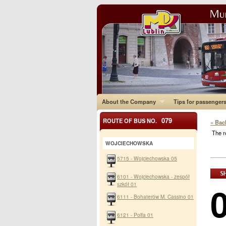
About the Company
Tips for passenger
079
ROUTE OF BUS NO.
« Bac
The r
WOJCIECHOWSKA
5715 - Wojciechowska 05
6101 - Wojciechowska - zespół
szkół 01
6111 - Bohaterów M. Cassino 01
6121 - Polfa 01