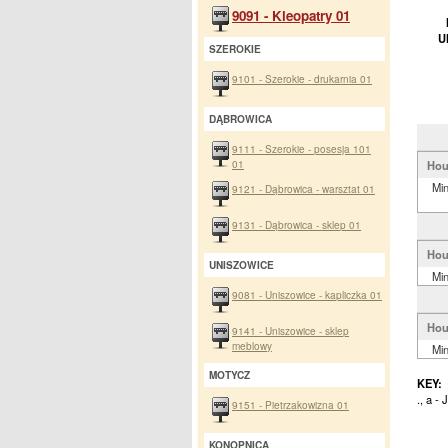
9091 - Kleopatry 01
U
SZEROKIE
9101 - Szerokie - drukarnia 01
DĄBROWICA
9111 - Szerokie - posesja 101
01
Hou
Mi
9121 - Dąbrowica - warsztat 01
9131 - Dąbrowica - sklep 01
Hou
UNISZOWICE
Mi
9081 - Uniszowice - kapliczka 01
Hou
9141 - Uniszowice - sklep
meblowy
Mi
MOTYCZ
KEY:
., a -
9151 - Pietrzakowizna 01
KONOPNICA