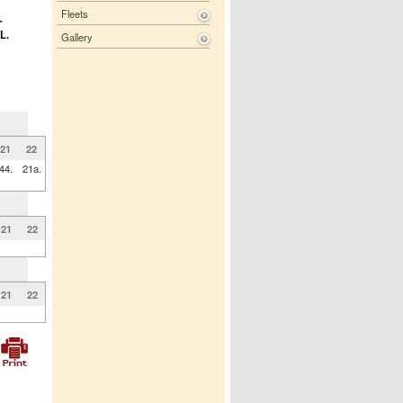
Fleets
-
L.
Gallery
21
22
44.
21a.
21
22
21
22