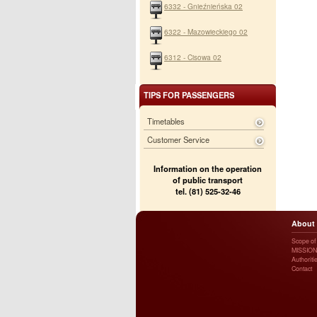
6332 - Gnieźnieńska 02
6322 - Mazowieckiego 02
6312 - Cisowa 02
TIPS FOR PASSENGERS
Timetables
Customer Service
Information on the operation
of public transport
tel. (81) 525-32-46
About
Scope of a
MISSION
Authoriti
Contact