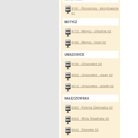
9161 - Konopnica - skrzyżowanie
01
MOTYCZ
9172 - Motycz - chłodnia 02
9182 - Motycz - hotel 02
UNISZOWICE
9192 - Uniszowice 02
9202 - Uniszowice - stawy 02
9212 - Uniszowice - działki 02
NAŁĘCZOWSKA
6362 - Kolonia Dąbrowica 02
6352 - Wola Sławińska 02
6342 - Szerokie 02