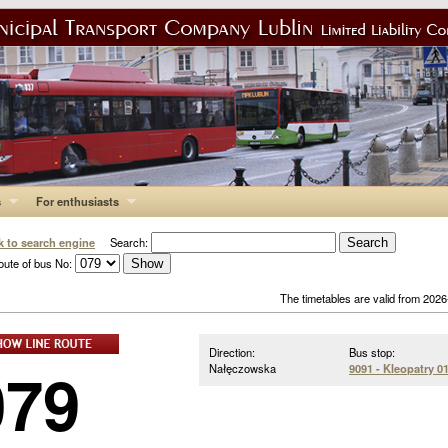
s
For enthusiasts
k to search engine
Search:
oute of bus No:
The timetables are valid from 202
Direction:
Bus stop:
079
Nałęczowska
9091 - Kleopatry 0