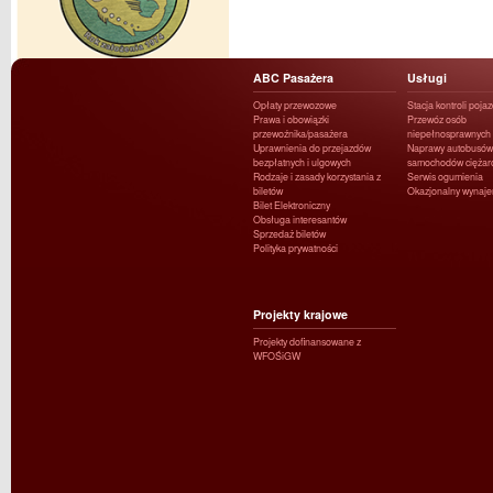
ABC Pasażera
Usługi
Opłaty przewozowe
Stacja kontroli poja
Prawa i obowiązki
Przewóz osób
przewoźnika/pasażera
niepełnosprawnych
Uprawnienia do przejazdów
Naprawy autobusów 
bezpłatnych i ulgowych
samochodów ciężar
Rodzaje i zasady korzystania z
Serwis ogumienia
biletów
Okazjonalny wynaj
Bilet Elektroniczny
Obsługa interesantów
Sprzedaż biletów
Polityka prywatności
Projekty krajowe
Projekty dofinansowane z
WFOŚiGW