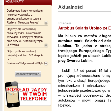
KOMUNIKATY
Aktualności
Dodatkowe kursy komunikacji
miejskiej w związku z
organizacją koncertu „Lato z
Radiem i Telewizją Polską”
2024-09-19
Autobus Solaris Urbino 24 El
Objazdy dla komunikacji
miejskiej w dniu 6 sierpnia br.
Ma blisko 25 metrów długoś
w związku z kolejnym etapem
autobus marki Solaris od dzisi
prac przy Al. Kraśnickiej/rejon
ul. Wróbla
Lublina. To jedna z atrakc
trwającego Europejskiego Ty
Objazdy dla komunikacji
miejskiej w dniach 3-7 sierpnia
będzie jeździł po ulicach Lubli
br./
przy Dworcu Lublin.
Kraśnicka/Nałęczowska/Głęboka
–
Lublin już od ponad 15 lat 
promującą zrównoważone formy p
tym roku z okazji Europejskieg
mieszkankom i mieszkańcom n
jednocześnie przetestować go w
w przyszłości podejmować de
autobusów
– mówi Tomasz Fula
Rozwoju.