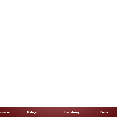
asażera
Usługi
Inne strony
Praca