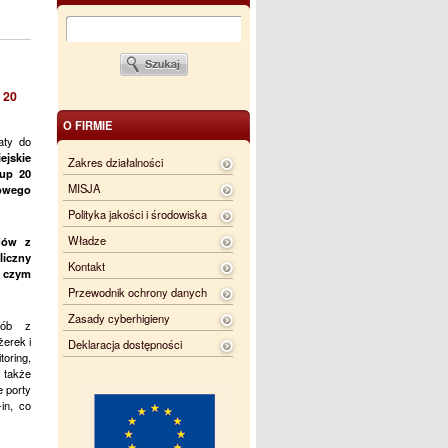
 20
O FIRMIE
aty do
ejskie
Zakres działalności
kup 20
MISJA
gowego
Polityka jakości i środowiska
Władze
dów z
liczny
Kontakt
y czym
Przewodnik ochrony danych
Zasady cyberhigieny
sób z
erek i
Deklaracja dostępności
oring,
 także
 porty
in, co