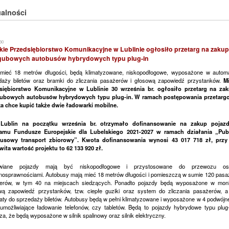
alności
30
kie Przedsiębiorstwo Komunikacyjne w Lublinie ogłosiło przetarg na zakup
gubowych autobusów hybrydowych typu plug-in
mieć 18 metrów długości, będą klimatyzowane, niskopodłogowe, wyposażone w autom
daży biletów oraz bramki do zliczania pasażerów i głosową zapowiedź przystanków.
Mi
siębiorstwo Komunikacyjne w Lublinie 30 września br. ogłosiło przetarg na za
ubowych autobusów hybrydowych typu plug-in. W ramach postępowania przetar
a chce kupić także dwie ładowarki mobilne.
Lublin na początku września br. otrzymało dofinansowanie na zakup pojaz
amu Fundusze Europejskie dla Lubelskiego 2021-2027 w ramach działania „Pub
usowy transport zbiorowy”. Kwota dofinansowania wynosi 43 017 718 zł, prz
wita wartość projektu to 62 133 920 zł.
wiane pojazdy mają być niskopodłogowe i przystosowane do przewozu o
łnosprawnościami. Autobusy mają mieć 18 metrów długości i pomieszczą w sumie 120 pasaż
erów, w tym 40 na miejscach siedzących. Ponadto pojazdy będą wyposażone w monit
wą zapowiedź przystanków, tzw. ciepłe guziki oraz system do zliczania pasażerów, a
aty do sprzedaży biletów. Autobusy będą w pełni klimatyzowane i wyposażone w 4 podwójne
umożliwiające ładowanie telefonów, czy tabletów. Będą to pojazdy hybrydowe typu plug-
a, że będą wyposażone w silnik spalinowy oraz silnik elektryczny.