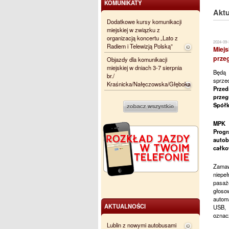
KOMUNIKATY
Aktu
Dodatkowe kursy komunikacji
miejskiej w związku z
organizacją koncertu „Lato z
2024-09-
Radiem i Telewizją Polską”
Miejs
prze
Objazdy dla komunikacji
miejskiej w dniach 3-7 sierpnia
Będą 
br./
sprze
Kraśnicka/Nałęczowska/Głęboka
Przed
przeg
Spółk
MPK 
Progr
autob
całko
Zama
niepe
pasaż
głoso
autom
AKTUALNOŚCI
USB, 
oznacz
Lublin z nowymi autobusami