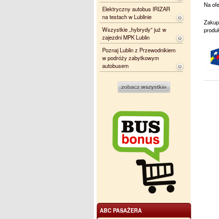
Na ofe
Elektryczny autobus IRIZAR
na testach w Lublinie
Zakup
Wszystkie „hybrydy” już w
produk
zajezdni MPK Lublin
Poznaj Lublin z Przewodnikiem
w podróży zabytkowym
autobusem
ABC PASAŻERA