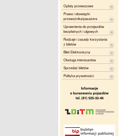
Opłaty przewozowe
Prawa i obowiązki
przewoźnika/pasażera
Uprawnienia do przejazdów
bezpłatnych i ulgowych
Rodzaje i zasady korzystania
z biletów
Bilet Elektroniczny
Obsługa interesantów
Sprzedaż biletów
Polityka prywatności
Informacje
o kursowaniu pojazdów
tel. (81) 525-32-46