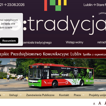
g na najwyższym
, że będą one
dym czasie
Rozumiem
a
Usługi
Zamówienia Publiczne
Kontakt
Praca
Projekty unij
A
A