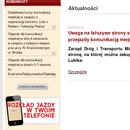
KOMUNIKATY
Aktualności
Dodatkowe kursy komunikacji
miejskiej w związku z
organizacją koncertu „Lato z
Radiem i Telewizją Polską”
2025-06-12
Uwaga na fałszywe strony s
Objazdy dla komunikacji
miejskiej w dniu 6 sierpnia br.
przejazdy komunikacją miej
w związku z kolejnym etapem
prac przy Al. Kraśnickiej/rejon
Zarząd Dróg i Transportu Mi
ul. Wróbla
stroną, na której można zakup
Lubika:
Objazdy dla komunikacji
miejskiej w dniach 3-7 sierpnia
br./
Szczegóły
Kraśnicka/Nałęczowska/Głęboka