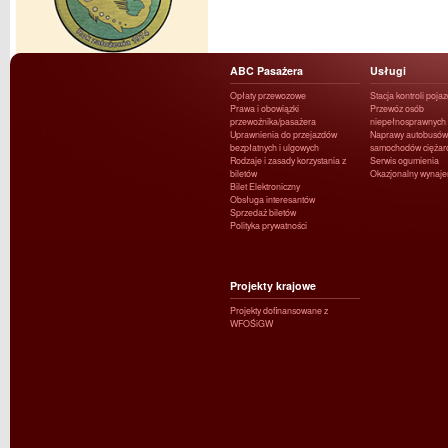
ABC Pasażera
Usługi
Opłaty przewozowe
Stacja kontroli poja
Prawa i obowiązki
Przewóz osób
przewoźnika/pasażera
niepełnosprawnych
Uprawnienia do przejazdów
Naprawy autobusów 
bezpłatnych i ulgowych
samochodów ciężar
Rodzaje i zasady korzystania z
Serwis ogumienia
biletów
Okazjonalny wynaj
Bilet Elektroniczny
Obsługa interesantów
Sprzedaż biletów
Polityka prywatności
Projekty krajowe
Projekty dofinansowane z
WFOŚiGW