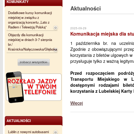
KOMUNIKATY
Aktualności
Dodatkowe kursy komunikacji
miejskiej w związku z
organizacją koncertu „Lato z
Radiem i Telewizją Polską”
2025-09-29
Komunikacja miejska dla stu
Objazdy dla komunikacji
miejskiej w dniach 3-7 sierpnia
1 października br. na uczeln
br./
Zgodnie z obowiązującymi przep
Kraśnicka/Nałęczowska/Głęboka
korzystania z biletów ulgowych w 
przysługuje tylko z ważną legity
Przed rozpoczęciem podróż
Transportu Miejskiego w L
dostępnymi rodzajami bile
korzystania z Lubelskiej Karty 
Więcej
AKTUALNOŚCI
Lublin z nowymi autobusami