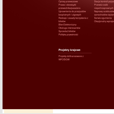
Opłaty przewozowe
Stacja kontroli poja
Prawa i obowiązki
Przewóz osób
przewoźnika/pasażera
niepełnosprawnych
Uprawnienia do przejazdów
Naprawy autobusów 
bezpłatnych i ulgowych
samochodów ciężar
Rodzaje i zasady korzystania z
Serwis ogumienia
biletów
Okazjonalny wynaj
Bilet Elektroniczny
Obsługa interesantów
Sprzedaż biletów
Polityka prywatności
Projekty krajowe
Projekty dofinansowane z
WFOŚiGW