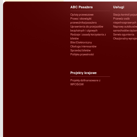
ABC Pasażera
Usługi
Opłaty przewozowe
Stacja kontroli poja
Prawa i obowiązki
Przewóz osób
przewoźnika/pasażera
niepełnosprawnych
Uprawnienia do przejazdów
Naprawy autobusów 
bezpłatnych i ulgowych
samochodów ciężar
Rodzaje i zasady korzystania z
Serwis ogumienia
biletów
Okazjonalny wynaj
Bilet Elektroniczny
Obsługa interesantów
Sprzedaż biletów
Polityka prywatności
Projekty krajowe
Projekty dofinansowane z
WFOŚiGW