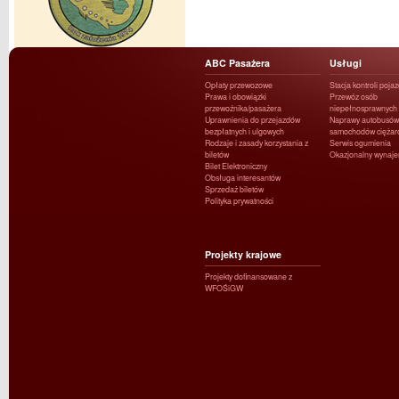
ABC Pasażera
Usługi
Opłaty przewozowe
Stacja kontroli poja
Prawa i obowiązki
Przewóz osób
przewoźnika/pasażera
niepełnosprawnych
Uprawnienia do przejazdów
Naprawy autobusów 
bezpłatnych i ulgowych
samochodów ciężar
Rodzaje i zasady korzystania z
Serwis ogumienia
biletów
Okazjonalny wynaj
Bilet Elektroniczny
Obsługa interesantów
Sprzedaż biletów
Polityka prywatności
Projekty krajowe
Projekty dofinansowane z
WFOŚiGW