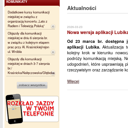
KOMUNIKATY
Aktualności
Dodatkowe kursy komunikacji
miejskiej w związku z
organizacją koncertu „Lato z
Radiem i Telewizją Polską”
2026-03-23
Nowa wersja aplikacji Lubik
Objazdy dla komunikacji
miejskiej w dniu 6 sierpnia br.
Od 23 marca br. dostępna j
w związku z kolejnym etapem
aplikacji Lubika.
Aktualizacja 
prac przy Al. Kraśnickiej/rejon
ul. Wróbla
kolejny krok w kierunku nowocze
podróży komunikacją miejską. N
Objazdy dla komunikacji
miejskiej w dniach 3-7 sierpnia
udogodnień, które usprawniają pl
br./
rzeczywistym oraz zarządzanie k
Kraśnicka/Nałęczowska/Głęboka
Więcej