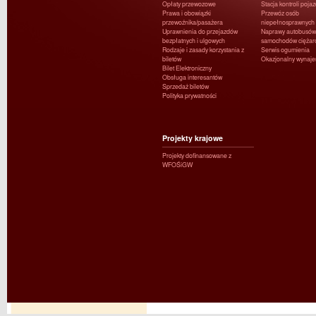
Opłaty przewozowe
Stacja kontroli poja
Prawa i obowiązki
Przewóz osób
przewoźnika/pasażera
niepełnosprawnych
Uprawnienia do przejazdów
Naprawy autobusów 
bezpłatnych i ulgowych
samochodów ciężar
Rodzaje i zasady korzystania z
Serwis ogumienia
biletów
Okazjonalny wynaj
Bilet Elektroniczny
Obsługa interesantów
Sprzedaż biletów
Polityka prywatności
Projekty krajowe
Projekty dofinansowane z
WFOŚiGW