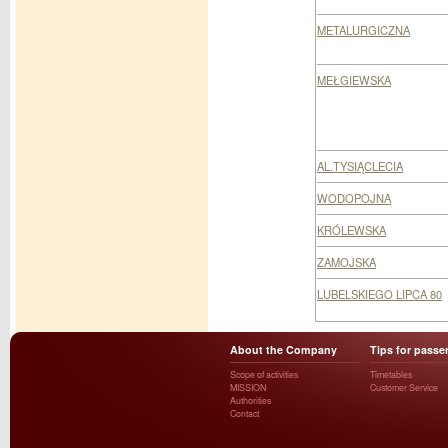
METALURGICZNA
MEŁGIEWSKA
AL.TYSIĄCLECIA
WODOPOJNA
KRÓLEWSKA
ZAMOJSKA
LUBELSKIEGO LIPCA 80
About the Company
Tips for passe
Scope of activities
Timetables
MISSION
Customer Service
Authorities
Contact