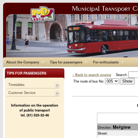
About the Company
Tips for passengers
For enthusiasts
TIPS FOR PASSENGERS
« Back to search engine
Search:
The route of bus No:
Timetables
Customer Service
Information on the operation
of public transport
tel. (81) 525-32-46
Mełgiew
Direction:
Street: