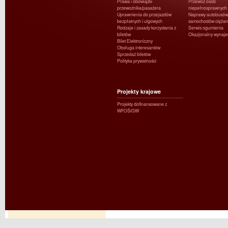
Prawa i obowiązki
Przewóz osób
przewoźnika/pasażera
niepełnosprawnych
Uprawnienia do przejazdów
Naprawy autobusów 
bezpłatnych i ulgowych
samochodów ciężar
Rodzaje i zasady korzystania z
Serwis ogumienia
biletów
Okazjonalny wynaj
Bilet Elektroniczny
Obsługa interesantów
Sprzedaż biletów
Polityka prywatności
Projekty krajowe
Projekty dofinansowane z
WFOŚiGW