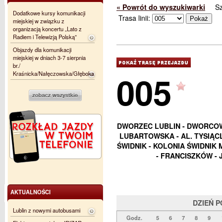
« Powrót do wyszukiwarki
S
Dodatkowe kursy komunikacji
Trasa linii:
miejskiej w związku z
organizacją koncertu „Lato z
Radiem i Telewizją Polską”
Objazdy dla komunikacji
miejskiej w dniach 3-7 sierpnia
br./
005
Kraśnicka/Nałęczowska/Głęboka
DWORZEC LUBLIN - DWORCOWA
LUBARTOWSKA - AL. TYSIĄC
ŚWIDNIK - KOLONIA ŚWIDNIK 
- FRANCISZKÓW -
AKTUALNOŚCI
DZIEŃ 
Lublin z nowymi autobusami
Godz.
5
6
7
8
9