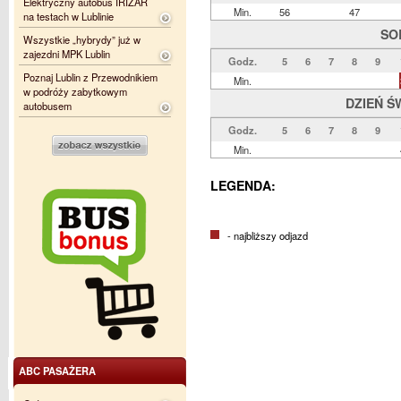
Elektryczny autobus IRIZAR
Min.
56
47
na testach w Lublinie
SO
Wszystkie „hybrydy” już w
zajezdni MPK Lublin
Godz.
5
6
7
8
9
Poznaj Lublin z Przewodnikiem
Min.
w podróży zabytkowym
DZIEŃ Ś
autobusem
Godz.
5
6
7
8
9
Min.
LEGENDA:
- najbliższy odjazd
ABC PASAŻERA