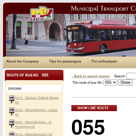
About the Company
Tips for passengers
For enthusiasts
055
ROUTE OF BUS NO.
« Back to search engine
Search:
The route of bus No:
ŚWIDNIK
8472 - Dworzec Świdnik Miasto
02
8382 - Niepodległości - szpital
055
02
8462 - Niepodległosci - pl.
Konstytucji 02
8412 - Niepodległości I 02