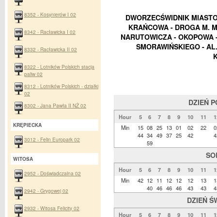
8352 - Kosynierów I 02
DWORZECŚWIDNIK MIASTO -
KRAŃCOWA - DROGA M. M
8342 - Racławicka I 02
NARUTOWICZA - OKOPOWA -
SMORAWIŃSKIEGO - AL
8332 - Racławicka II 02
8322 - Lotników Polskich stacja
paliw 02
8312 - Lotników Polskich - działki
02
DZIEŃ 
8302 - Jana Pawła II NŻ 02
Hour
5
6
7
8
9
10
11
1
KRĘPIECKA
Min
15
08
25
13
01
02
22
0
44
34
49
37
25
42
4
3012 - Felin Europark 02
59
SO
WITOSA
Hour
5
6
7
8
9
10
11
1
2952 - Doświadczalna 02
Min
42
12
11
12
12
12
13
1
40
46
46
46
43
43
4
2942 - Grygowej 02
DZIEŃ Ś
2932 - Witosa Felicity 02
Hour
5
6
7
8
9
10
11
1