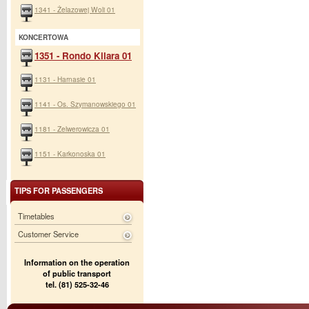
1341 - Żelazowej Woli 01
KONCERTOWA
1351 - Rondo Kilara 01
1131 - Harnasie 01
1141 - Os. Szymanowskiego 01
1181 - Zelwerowicza 01
1151 - Karkonoska 01
TIPS FOR PASSENGERS
Timetables
Customer Service
Information on the operation
of public transport
tel. (81) 525-32-46