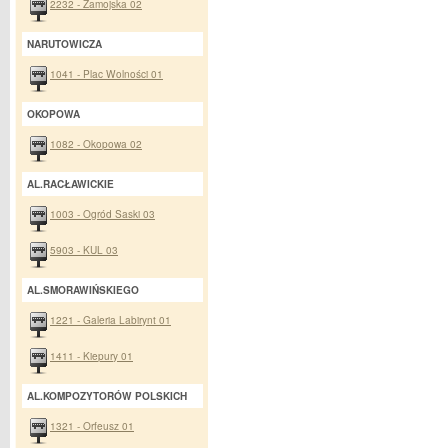
2232 - Zamojska 02
NARUTOWICZA
1041 - Plac Wolności 01
OKOPOWA
1082 - Okopowa 02
AL.RACŁAWICKIE
1003 - Ogród Saski 03
5903 - KUL 03
AL.SMORAWIŃSKIEGO
1221 - Galeria Labirynt 01
1411 - Kiepury 01
AL.KOMPOZYTORÓW POLSKICH
1321 - Orfeusz 01