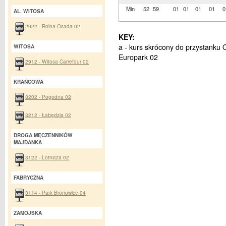
Min
52
59
01
01
01
01
0
AL. WITOSA
2922 - Rolna Osada 02
KEY:
a - kurs skrócony do przystanku
WITOSA
Europark 02
2912 - Witosa Carrefour 02
KRAŃCOWA
3202 - Pogodna 02
3212 - Łabędzia 02
DROGA MĘCZENNIKÓW
MAJDANKA
3122 - Lotnicza 02
FABRYCZNA
3114 - Park Bronowice 04
ZAMOJSKA