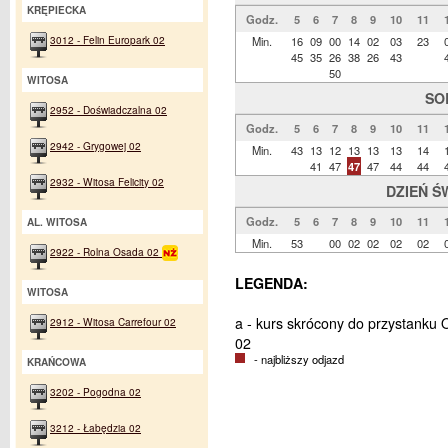
KRĘPIECKA
Godz.
5
6
7
8
9
10
11
3012 - Felin Europark 02
Min.
16
09
00
14
02
03
23
45
35
26
38
26
43
50
WITOSA
SO
2952 - Doświadczalna 02
Godz.
5
6
7
8
9
10
11
2942 - Grygowej 02
Min.
43
13
12
13
13
13
14
41
47
47
47
44
44
2932 - Witosa Felicity 02
DZIEŃ Ś
Godz.
5
6
7
8
9
10
11
AL. WITOSA
Min.
53
00
02
02
02
02
2922 - Rolna Osada 02
LEGENDA:
WITOSA
a - kurs skrócony do przystanku
2912 - Witosa Carrefour 02
02
- najbliższy odjazd
KRAŃCOWA
3202 - Pogodna 02
3212 - Łabędzia 02