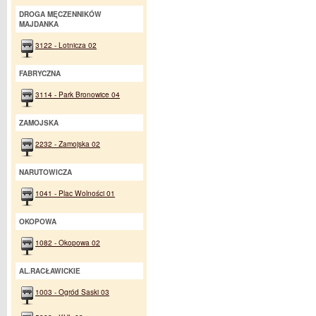
DROGA MĘCZENNIKÓW
MAJDANKA
3122 - Lotnicza 02
FABRYCZNA
3114 - Park Bronowice 04
ZAMOJSKA
2232 - Zamojska 02
NARUTOWICZA
1041 - Plac Wolności 01
OKOPOWA
1082 - Okopowa 02
AL.RACŁAWICKIE
1003 - Ogród Saski 03