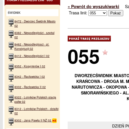
« Powrót do wyszukiwarki
S
Trasa linii:
ŚWIDNIK
8472 - Dworzec Świdnik Miasto
02
8382 - Niepodległości - szpital
02
055
8462 - Niepodległosci - pl.
Konstytucji 02
8412 - Niepodległości I 02
8352 - Kosynierów I 02
DWORZECŚWIDNIK MIASTO -
8342 - Racławicka I 02
KRAŃCOWA - DROGA M. M
NARUTOWICZA - OKOPOWA -
8332 - Racławicka II 02
SMORAWIŃSKIEGO - AL
8322 - Lotników Polskich stacja
paliw 02
8312 - Lotników Polskich - działki
02
8302 - Jana Pawła II NŻ 02
DZIEŃ 