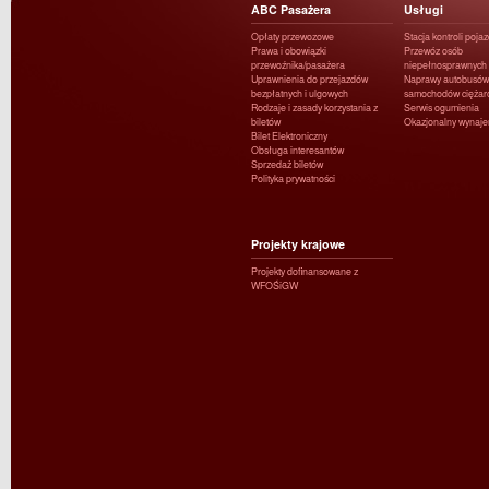
ABC Pasażera
Usługi
Opłaty przewozowe
Stacja kontroli poja
Prawa i obowiązki
Przewóz osób
przewoźnika/pasażera
niepełnosprawnych
Uprawnienia do przejazdów
Naprawy autobusów 
bezpłatnych i ulgowych
samochodów ciężar
Rodzaje i zasady korzystania z
Serwis ogumienia
biletów
Okazjonalny wynaj
Bilet Elektroniczny
Obsługa interesantów
Sprzedaż biletów
Polityka prywatności
Projekty krajowe
Projekty dofinansowane z
WFOŚiGW