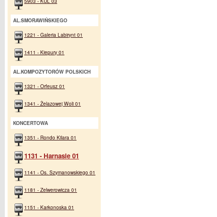
5903 - KUL 03
AL.SMORAWIŃSKIEGO
1221 - Galeria Labirynt 01
1411 - Kiepury 01
AL.KOMPOZYTORÓW POLSKICH
1321 - Orfeusz 01
1341 - Żelazowej Woli 01
KONCERTOWA
1351 - Rondo Kilara 01
1131 - Harnasie 01
1141 - Os. Szymanowskiego 01
1181 - Zelwerowicza 01
1151 - Karkonoska 01