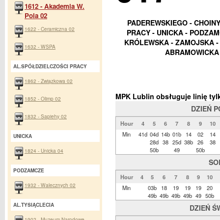
1612 - Akademia W.
Pola 02
PADEREWSKIEGO - CHOINY
1622 - Ceramiczna 02
PRACY - UNICKA - PODZAM
KRÓLEWSKA - ZAMOJSKA - 
1632 - WSPA
ABRAMOWICKA 
AL.SPÓŁDZIELCZOŚCI PRACY
1862 - Związkowa 02
MPK Lublin obsługuje linię t
1852 - Olimp 02
DZIEŃ 
1832 - Sapiehy 02
Hour
4
5
6
7
8
9
10
Min
41d
04d
14b
01b
14
02
14
UNICKA
28d
38
25d
38b
26
38
50b
49
50b
1824 - Unicka 04
SO
PODZAMCZE
Hour
4
5
6
7
8
9
10
1932 - Walecznych 02
Min
03b
18
19
19
19
20
49b
49b
49b
49b
49
50b
AL.TYSIĄCLECIA
DZIEŃ Ś
1902 - Muzeum Narodowe -