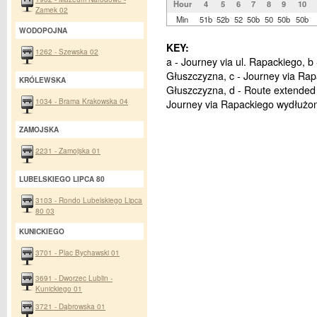
Hour
4
5
6
7
8
9
10
Zamek 02
Min
51b
52b
52
50b
50
50b
50b
WODOPOJNA
KEY:
1262 - Szewska 02
a - Journey via ul. Rapackiego, b
Głuszczyzna, c - Journey via Ra
KRÓLEWSKA
Głuszczyzna, d - Route extended 
1034 - Brama Krakowska 04
Journey via Rapackiego wydłużo
ZAMOJSKA
2231 - Zamojska 01
LUBELSKIEGO LIPCA 80
3103 - Rondo Lubelskiego Lipca
80 03
KUNICKIEGO
3701 - Plac Bychawski 01
3691 - Dworzec Lublin -
Kunickiego 01
3721 - Dąbrowska 01