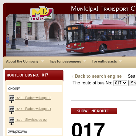
About the Company
Tips for passengers
For enthusiasts
017
ROUTE OF BUS NO.
« Back to search engine
Sear
The route of bus No:
CHOINY
1542 - Paderewskiego 02
1544 - Paderewskiego 04
017
1532 - Śliwińskiego 02
ZWIĄZKOWA