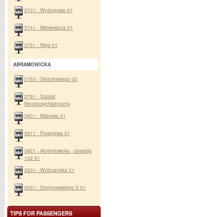
3731 - Wyścigowa 01
3741 - Mickiewicza 01
3751 - Reja 01
ABRAMOWICKA
3763 - Sierpińskiego 03
3791 - Szpital
Neuropsychiatryczny
3901 - Makowa 01
3911 - Powojowa 01
3921 - Abramowicka - posesja
102 01
3931 - Wólczańska 01
3551 - Strojnowskiego II 01
TIPS FOR PASSENGERS