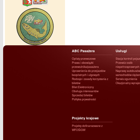
ABC Pasażera
Usługi
Opłaty przewozowe
Stacja kontroli poja
Prawa i obowiązki
Przewóz osób
przewoźnika/pasażera
niepełnosprawnych
Uprawnienia do przejazdów
Naprawy autobusów 
bezpłatnych i ulgowych
samochodów ciężar
Rodzaje i zasady korzystania z
Serwis ogumienia
biletów
Okazjonalny wynaj
Bilet Elektroniczny
Obsługa interesantów
Sprzedaż biletów
Polityka prywatności
Projekty krajowe
Projekty dofinansowane z
WFOŚiGW