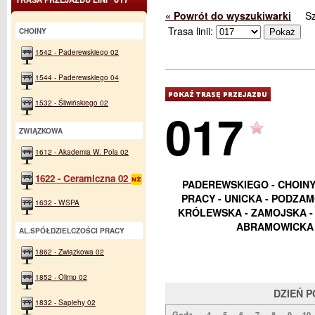
« Powrót do wyszukiwarki
S
Trasa linii:
CHOINY
1542 - Paderewskiego 02
1544 - Paderewskiego 04
1532 - Śliwińskiego 02
017
ZWIĄZKOWA
1612 - Akademia W. Pola 02
1622 - Ceramiczna 02
PADEREWSKIEGO - CHOINY
PRACY - UNICKA - PODZAM
1632 - WSPA
KRÓLEWSKA - ZAMOJSKA - 
ABRAMOWICKA 
AL.SPÓŁDZIELCZOŚCI PRACY
1862 - Związkowa 02
1852 - Olimp 02
DZIEŃ 
1832 - Sapiehy 02
Godz.
4
5
6
7
8
9
10