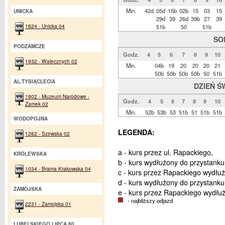
Min.
42d
05d
15b
02b
15
03
15
UNICKA
29d
39
26d
39b
27
39
1824 - Unicka 04
51b
50
51b
SO
PODZAMCZE
Godz.
4
5
6
7
8
9
10
1932 - Walecznych 02
Min.
04b
19
20
20
20
21
50b
50b
50b
50b
50
51b
AL.TYSIĄCLECIA
DZIEŃ Ś
1902 - Muzeum Narodowe -
Godz.
4
5
6
7
8
9
10
Zamek 02
Min.
52b
53b
53
51b
51
51b
51b
WODOPOJNA
LEGENDA:
1262 - Szewska 02
a - kurs przez ul. Rapackiego,
KRÓLEWSKA
b - kurs wydłużony do przystank
1034 - Brama Krakowska 04
c - kurs przez Rapackiego wydłu
d - kurs wydłużony do przystank
ZAMOJSKA
e - kurs przez Rapackiego wydłu
- najbliższy odjazd
2231 - Zamojska 01
LUBELSKIEGO LIPCA 80