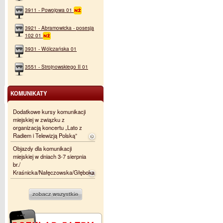
3911 - Powojowa 01
3921 - Abramowicka - posesja
102 01
3931 - Wólczańska 01
3551 - Strojnowskiego II 01
KOMUNIKATY
Dodatkowe kursy komunikacji
miejskiej w związku z
organizacją koncertu „Lato z
Radiem i Telewizją Polską”
Objazdy dla komunikacji
miejskiej w dniach 3-7 sierpnia
br./
Kraśnicka/Nałęczowska/Głęboka