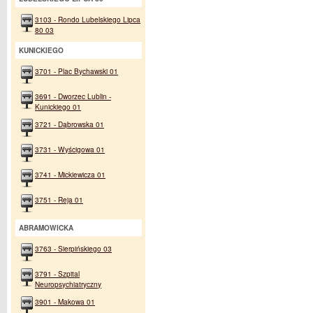
3103 - Rondo Lubelskiego Lipca
80 03
KUNICKIEGO
3701 - Plac Bychawski 01
3691 - Dworzec Lublin -
Kunickiego 01
3721 - Dąbrowska 01
3731 - Wyścigowa 01
3741 - Mickiewicza 01
3751 - Reja 01
ABRAMOWICKA
3763 - Sierpińskiego 03
3791 - Szpital
Neuropsychiatryczny
3901 - Makowa 01