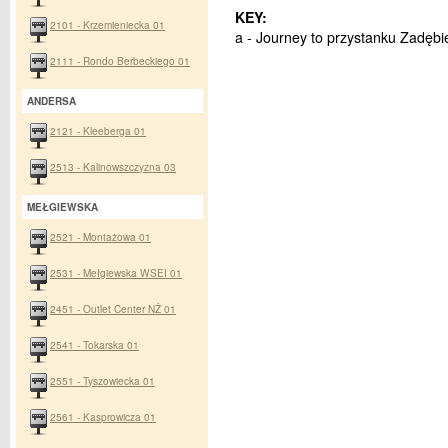
KEY:
2101 - Krzemieniecka 01
a - Journey to przystanku Zadębi
2111 - Rondo Berbeckiego 01
ANDERSA
2121 - Kleeberga 01
2513 - Kalinowszczyzna 03
MEŁGIEWSKA
2521 - Montażowa 01
2531 - Mełgiewska WSEI 01
2451 - Outlet Center NŻ 01
2541 - Tokarska 01
2551 - Tyszowiecka 01
2561 - Kasprowicza 01