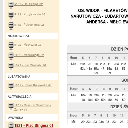
5132 - Os. Skarpa 02
OS. WIDOK - FILARETÓW 
5122 - Pozytywistów 02
NARUTOWICZA - LUBARTOWSK
ANDERSA - MEŁGIEW
5112 - Politechnika 02
NARUTOWICZA
5102 - Muzyczna 02
DZIEŃ 
1052 - Mościckiego 02
Hour
5
6
7
8
9
10
11
Min
23a
23
10
23a
11
23a
23a
1042 - Plac Wolności 02
53a
46a
35a
47
35a
53
53
59
59
LUBARTOWSKA
SO
1031 - Brama Krakowska 01
Hour
5
6
7
8
9
10
11
Min
18a
18
20a
20
20
20a
20
AL.TYSIĄCLECIA
48
48a
50
50a
50
50
50
1901 - Muzeum Narodowe -
DZIEŃ Ś
Zamek 01
Hour
5
6
7
8
9
10
11
LWOWSKA
Min
29
23a
23
23a
23
23
23
1921 - Plac Singera 01