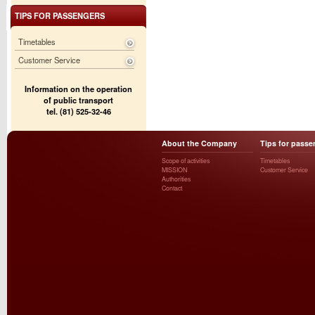
TIPS FOR PASSENGERS
Timetables
Customer Service
Information on the operation
of public transport
tel. (81) 525-32-46
About the Company
Tips for passe
Scope of activities
Timetables
MISSION
Customer Service
Authorities
Contact