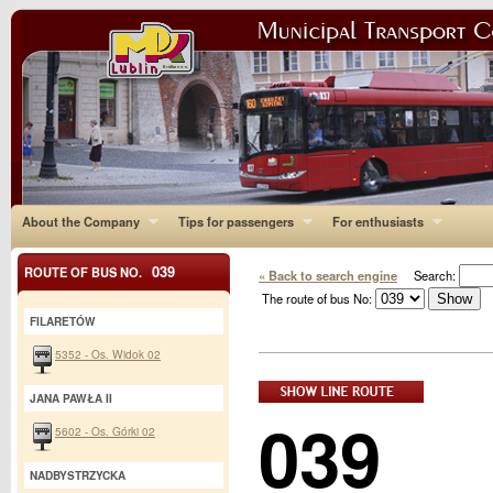
About the Company
Tips for passengers
For enthusiasts
039
ROUTE OF BUS NO.
« Back to search engine
Search:
The route of bus No:
FILARETÓW
5352 - Os. Widok 02
JANA PAWŁA II
039
5602 - Os. Górki 02
NADBYSTRZYCKA