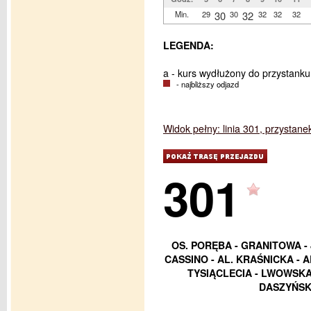
Min.
29
30
30
32
32
32
32
LEGENDA:
a - kurs wydłużony do przystank
- najbliższy odjazd
Widok pełny: linia 301, przystane
301
OS. PORĘBA - GRANITOWA - J
CASSINO - AL. KRAŚNICKA - A
TYSIĄCLECIA - LWOWSKA
DASZYŃSK