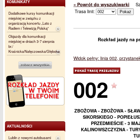
KOMUNIKATY
« Powrót do wyszukiwarki
S
Trasa linii:
Dodatkowe kursy komunikacji
miejskiej w związku z
organizacją koncertu „Lato z
Radiem i Telewizją Polską”
Objazdy dla komunikacji
Rozkład jazdy na pr
miejskiej w dniach 3-7 sierpnia
br./
Kraśnicka/Nałęczowska/Głęboka
Widok pełny: linia 002, przystane
002
ZBOŻOWA - ZBOŻOWA - SŁAWI
SIKORSKIEGO - POPIEŁUS
PRZEDMIEŚCIE - 3 MAJ
AKTUALNOŚCI
KALINOWSZCZYZNA - TURY
TU
Lublin z nowymi autobusami