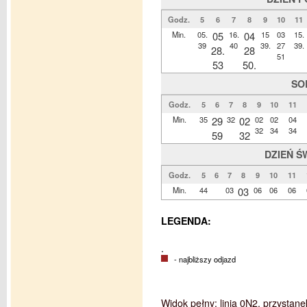
Godz.
5
6
7
8
9
10
11
Min.
05.
05
16.
04
15
03
15.
39
40
39.
27
39.
28.
28
51
53
50.
SO
Godz.
5
6
7
8
9
10
11
Min.
35
29
32
02
02
02
04
32
34
34
59
32
DZIEŃ Ś
Godz.
5
6
7
8
9
10
11
Min.
44
03
03
06
06
06
LEGENDA:
.
- najbliższy odjazd
Widok pełny: linia 0N2, przystane