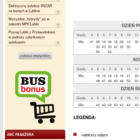
Elektryczny autobus IRIZAR
na testach w Lublinie
Wszystkie „hybrydy” już w
zajezdni MPK Lublin
DZIEŃ 
Poznaj Lublin z Przewodnikiem
Godz.
4
5
6
7
8
9
10
11
w podróży zabytkowym
Min.
41
08
19
06
18
06
10
30
autobusem
33
43
30
42
33
50
55
54
SO
Godz.
4
5
6
7
8
9
10
11
Min.
18
18
18
19
19
21
20
48
47
49
49
49
50
50
DZIEŃ Ś
Godz.
4
5
6
7
8
9
10
11
Min.
42
42
42
43
43
43
43
LEGENDA:
ABC PASAŻERA
- najbliższy odjazd