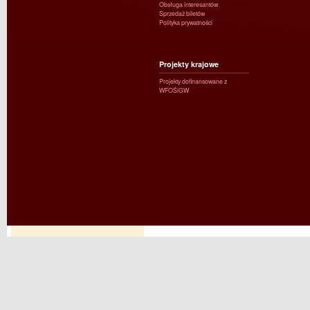
Obsługa interesantów
Sprzedaż biletów
Polityka prywatności
Projekty krajowe
Projekty dofinansowane z
WFOŚiGW