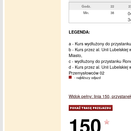
Godz.
22
2
Min.
38
0
3
LEGENDA:
a - Kurs wydłużony do przystank
b - Kurs przez al. Unii Lubelski
Miasto,
c - wydłużony do przystanku Ro
d - Kurs przez al. Unii Lubelskie
Przemysłowców 02
- najbliższy odjazd
Widok pełny: linia 150, przystane
150