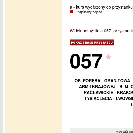
a - kurs wydłużony do przystanku
- najbliższy odjazd
Widok pełny: linia 057, przystane
057
OS. PORĘBA - GRANITOWA -
ARMII KRAJOWEJ - B. M. 
RACŁAWICKIE - KRAKOW
TYSIĄCLECIA - LWOWSK
T
DZIEŃ 