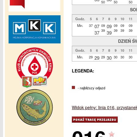
50
50
50
SO
Godz.
5
6
7
8
9
10
11
Min.
37
07
09
09
09
09
09
39
39
39
39
37
39
DZIEŃ Ś
Godz.
5
6
7
8
9
10
11
Min.
29
29
29
30
30
30
30
LEGENDA:
- najbliższy odjazd
Widok pełny: linia 016, przystane