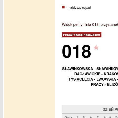
- najbliższy odjazd
Widok pełny: linia 018, przystane
018
SŁAWINKOWSKA - SŁAWINKOWS
RACŁAWICKIE - KRAKOW
TYSIĄCLECIA - LWOWSKA -
PRACY - ELIZ
DZIEŃ 
Godz.
4
5
6
7
8
9
10