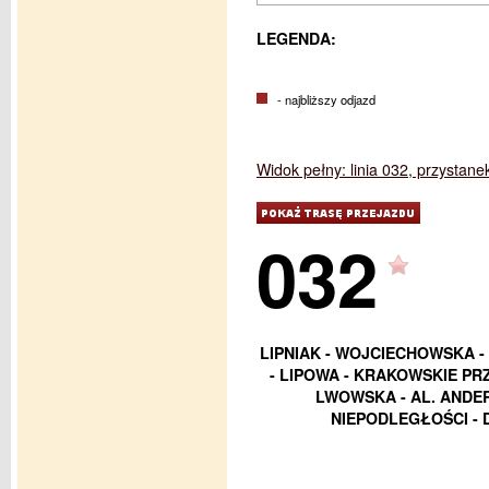
LEGENDA:
- najbliższy odjazd
Widok pełny: linia 032, przystane
032
LIPNIAK - WOJCIECHOWSKA -
- LIPOWA - KRAKOWSKIE PRZE
LWOWSKA - AL. ANDE
NIEPODLEGŁOŚCI - 