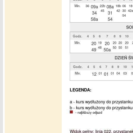
Min.
36
09a
22b
08a
18b
06
18
45
42
30
42
34
31
54
58a
54
SO
Godz.
4
5
6
7
8
9
10
Min.
20
19
20
20
20
20
48
50
50
51
49
50a
DZIEŃ Ś
Godz.
4
5
6
7
8
9
10
1
Min.
12
01
01
01
04
03
0
LEGENDA:
a - kurs wydłużony do przystanku
b - kurs wydłużony do przystan
- najbliższy odjazd
Widok pełny: linia 022, przystane