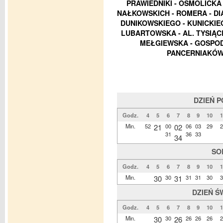
PRAWIEDNIKI - OSMOLICKA 
NAŁKOWSKICH - ROMERA - DI
DUNIKOWSKIEGO - KUNICKIE
LUBARTOWSKA - AL. TYSIĄC
MEŁGIEWSKA - GOSPOD
PANCERNIAKÓW 
DZIEŃ 
Godz.
4
5
6
7
8
9
10
1
Min.
52
21
00
02
06
03
29
2
31
36
33
34
SO
Godz.
4
5
6
7
8
9
10
1
Min.
30
30
31
31
31
30
3
DZIEŃ Ś
Godz.
4
5
6
7
8
9
10
1
Min.
30
30
26
26
26
26
2