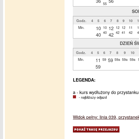
36
56
55
SO
Godz.
4
5
6
7
8
9
10
1
Min.
10
10
12
12
12
11
1
40
42
41
42
4
40
42
DZIEŃ Ś
Godz.
4
5
6
7
8
9
10
Min.
11
59
59
59a
59a
59a
59
LEGENDA:
a - kurs wydłużony do przystank
- najbliższy odjazd
Widok pełny: linia 039, przystane