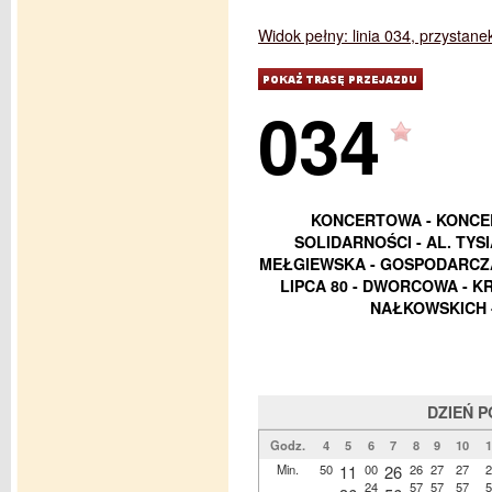
Widok pełny: linia 034, przystane
034
KONCERTOWA - KONCER
SOLIDARNOŚCI - AL. TYS
MEŁGIEWSKA - GOSPODARCZA
LIPCA 80 - DWORCOWA - K
NAŁKOWSKICH 
DZIEŃ 
Godz.
4
5
6
7
8
9
10
1
Min.
50
11
00
26
26
27
27
2
24
57
57
57
5