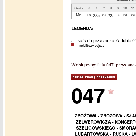
Godz.
5
6
7
8
9
10
11
Min.
29
23a
23
23a
23
23
23
LEGENDA:
a - kurs do przystanku Zadębie 0
- najbliższy odjazd
Widok pełny: linia 047, przystane
047
ZBOŻOWA - ZBOŻOWA - SŁA
ZELWEROWICZA - KONCERTO
SZELIGOWSKIEGO - SMORAW
LUBARTOWSKA - RUSKA - L