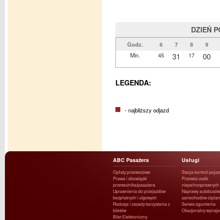
DZIEŃ 
Godz.
6
7
8
9
Min.
45
31
17
00
LEGENDA:
- najbliższy odjazd
ABC Pasażera
Usługi
Opłaty przewozowe
Stacja kontroli poja
Prawa i obowiązki
Przewóz osób
przewoźnika/pasażera
niepełnosprawnych
Uprawnienia do przejazdów
Naprawy autobusów 
bezpłatnych i ulgowych
samochodów ciężar
Rodzaje i zasady korzystania z
Serwis ogumienia
biletów
Okazjonalny wynaj
Bilet Elektroniczny