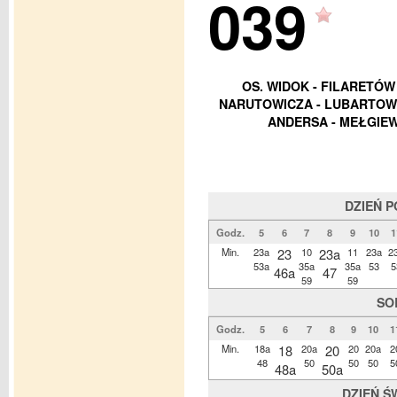
039
OS. WIDOK - FILARETÓW 
NARUTOWICZA - LUBARTOWSK
ANDERSA - MEŁGIEW
DZIEŃ 
Godz.
5
6
7
8
9
10
1
Min.
23a
23
10
23a
11
23a
2
53a
35a
35a
53
5
46a
47
59
59
SO
Godz.
5
6
7
8
9
10
1
Min.
18a
18
20a
20
20
20a
2
48
50
50
50
5
48a
50a
DZIEŃ Ś