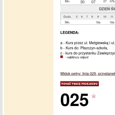
Min.
30
07
07
07b
DZIEŃ Ś
Godz.
5
6
7
8
9
10
11
Min.
18a
18a
LEGENDA:
a - Kurs przez ul. Mełgiewską i u
b - Kurs do: Pliszczyn-szkoła,
c - kurs do przystanku Zawieprzy
- najbliższy odjazd
Widok pełny: linia 025, przystane
025