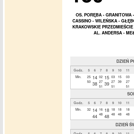
OS. PORĘBA - GRANITOWA - 
CASSINO - WILEŃSKA - GŁĘB
KRAKOWSKIE PRZEDMIEŚCIE -
AL. ANDERSA - ME
DZIEŃ 
Godz.
5
6
7
8
9
10
11
Min.
25
14
02
15
03
15
03
50
27
27
39
27
38
39
51
51
51
SO
Godz.
5
6
7
8
9
10
11
Min.
32
14
16
18
18
18
18
48
48
48
48
44
48
DZIEŃ Ś
Godz.
5
6
7
8
9
10
11