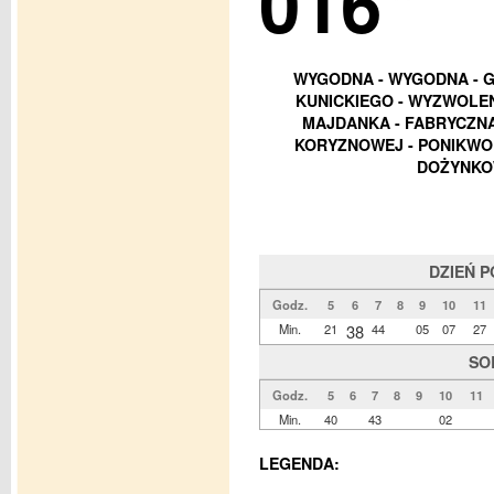
016
WYGODNA - WYGODNA - G
KUNICKIEGO - WYZWOLEN
MAJDANKA - FABRYCZNA 
KORYZNOWEJ - PONIKWO
DOŻYNKOW
DZIEŃ 
Godz.
5
6
7
8
9
10
11
Min.
21
38
44
05
07
27
SO
Godz.
5
6
7
8
9
10
11
Min.
40
43
02
LEGENDA: