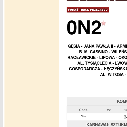
0N2
GĘSIA - JANA PAWŁA II - ARM
B. M. CASSINO - WILEŃ
RACŁAWICKIE - LIPOWA - OK
AL. TYSIĄCLECIA - LWO
GOSPODARCZA - ŁĘCZYŃSKA 
AL. WITOSA 
KOM
Godz.
22
2
Min.
3
KARNAWAŁ SZTUKMIS