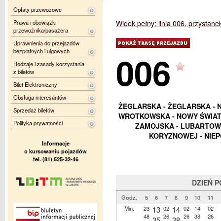
Opłaty przewozowe
Prawa i obowiązki
Widok pełny: linia 006, przystane
przewoźnika/pasażera
Uprawnienia do przejazdów
bezpłatnych i ulgowych
006
Rodzaje i zasady korzystania
z biletów
Bilet Elektroniczny
Obsługa interesantów
ŻEGLARSKA - ŻEGLARSKA - 
Sprzedaż biletów
WROTKOWSKA - NOWY ŚWIAT -
Polityka prywatności
ZAMOJSKA - LUBARTOWS
KORYZNOWEJ - NIEP
Informacje
o kursowaniu pojazdów
tel. (81) 525-32-46
DZIEŃ 
Godz.
5
6
7
8
9
10
11
Min.
23
13
02
14
02
14
02
48
26
26
38
26
35
38