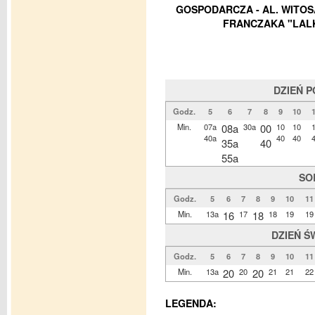
GOSPODARCZA - AL. WITOS
FRANCZAKA "LALK
DZIEŃ 
Godz.
5
6
7
8
9
10
Min.
07a
08a
30a
00
10
10
40a
40
40
35a
40
55a
SO
Godz.
5
6
7
8
9
10
11
Min.
13a
16
17
18
18
19
19
DZIEŃ Ś
Godz.
5
6
7
8
9
10
11
Min.
13a
20
20
20
21
21
22
LEGENDA: