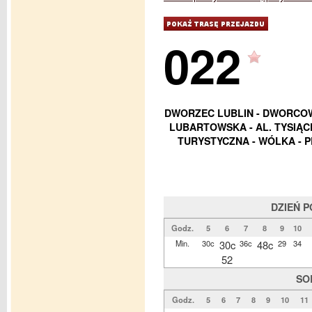
022
DWORZEC LUBLIN - DWORCOWA
LUBARTOWSKA - AL. TYSIĄC
TURYSTYCZNA - WÓLKA - P
DZIEŃ 
Godz.
5
6
7
8
9
10
Min.
30c
30c
36c
48c
29
34
52
SO
Godz.
5
6
7
8
9
10
11