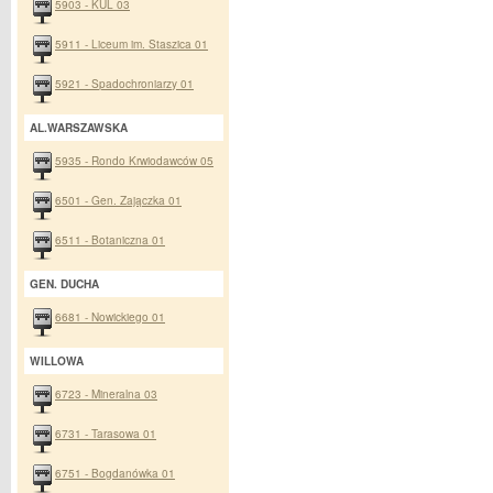
5903 - KUL 03
5911 - Liceum im. Staszica 01
5921 - Spadochroniarzy 01
AL.WARSZAWSKA
5935 - Rondo Krwiodawców 05
6501 - Gen. Zajączka 01
6511 - Botaniczna 01
GEN. DUCHA
6681 - Nowickiego 01
WILLOWA
6723 - Mineralna 03
6731 - Tarasowa 01
6751 - Bogdanówka 01