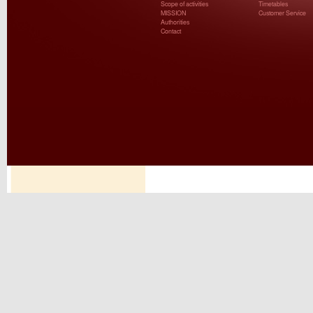
Scope of activities
Timetables
MISSION
Customer Service
Authorities
Contact