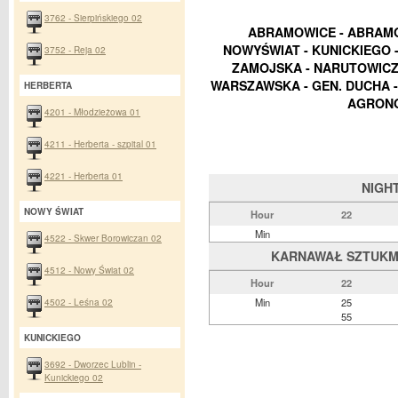
3762 - Sierpińskiego 02
ABRAMOWICE - ABRAMOW
NOWYŚWIAT - KUNICKIEGO 
3752 - Reja 02
ZAMOJSKA - NARUTOWICZA
WARSZAWSKA - GEN. DUCHA -
HERBERTA
AGRONO
4201 - Młodzieżowa 01
4211 - Herberta - szpital 01
4221 - Herberta 01
NIGH
NOWY ŚWIAT
Hour
22
Min
4522 - Skwer Borowiczan 02
KARNAWAŁ SZTUKMIS
4512 - Nowy Świat 02
Hour
22
4502 - Leśna 02
Min
25
55
KUNICKIEGO
3692 - Dworzec Lublin -
Kunickiego 02