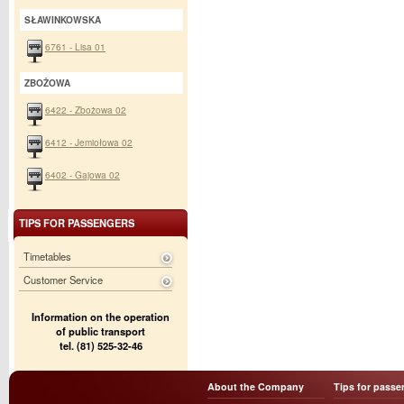
SŁAWINKOWSKA
6761 - Lisa 01
ZBOŻOWA
6422 - Zbożowa 02
6412 - Jemiołowa 02
6402 - Gajowa 02
TIPS FOR PASSENGERS
Timetables
Customer Service
Information on the operation
of public transport
tel. (81) 525-32-46
About the Company
Tips for passe