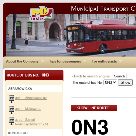
About the Company
Tips for passengers
For enthusiasts
0N3
ROUTE OF BUS NO.
« Back to search engine
Search:
The route of bus No:
ABRAMOWICKA
3952 - Abramowice 02
3902 - Makowa 02
0N3
3792 - Szpital
Neuropsychiatryczny 02
KUNICKIEGO