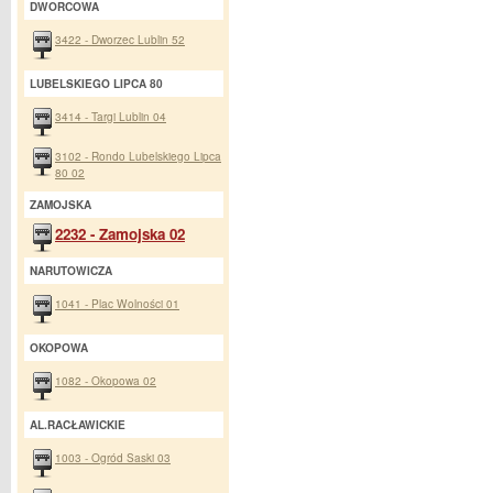
DWORCOWA
3422 - Dworzec Lublin 52
LUBELSKIEGO LIPCA 80
3414 - Targi Lublin 04
3102 - Rondo Lubelskiego Lipca
80 02
ZAMOJSKA
2232 - Zamojska 02
NARUTOWICZA
1041 - Plac Wolności 01
OKOPOWA
1082 - Okopowa 02
AL.RACŁAWICKIE
1003 - Ogród Saski 03