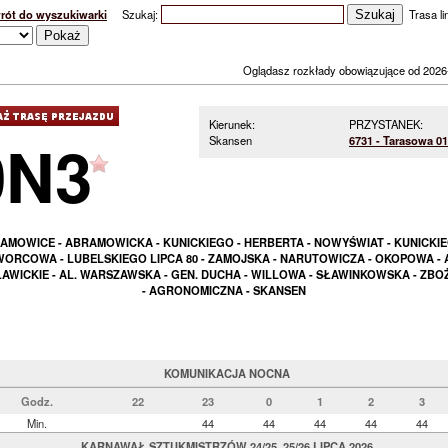
rót do wyszukiwarki
Szukaj:
Trasa lin
Oglądasz rozkłady obowiązujące od 2026
Kierunek:
PRZYSTANEK:
0N3
Skansen
6731 - Tarasowa 01
AMOWICE - ABRAMOWICKA - KUNICKIEGO - HERBERTA - NOWYŚWIAT - KUNICKIE
ORCOWA - LUBELSKIEGO LIPCA 80 - ZAMOJSKA - NARUTOWICZA - OKOPOWA - 
AWICKIE - AL. WARSZAWSKA - GEN. DUCHA - WILLOWA - SŁAWINKOWSKA - ZB
- AGRONOMICZNA - SKANSEN
KOMUNIKACJA NOCNA
Godz.
22
23
0
1
2
3
Min.
44
44
44
44
44
KARNAWAŁ SZTUKMISTRZÓW 24/25, 25/26 LIPCA 2026