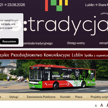
g na najwyższym
, że będą one
dym czasie
Rozumiem
a
Usługi
Zamówienia Publiczne
Kontakt
Praca
Projekty unij
A
A