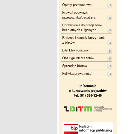
Opłaty przewozowe
Prawa i obowiązki
przewoźnika/pasażera
Uprawnienia do przejazdów
bezpłatnych i ulgowych
Rodzaje i zasady korzystania
z biletów
Bilet Elektroniczny
Obsługa interesantów
Sprzedaż biletów
Polityka prywatności
Informacje
o kursowaniu pojazdów
tel. (81) 525-32-46