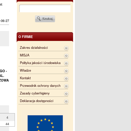
ii:
-06-27
O FIRMIE
Zakres działalności
MISJA
Polityka jakości i środowiska
Władze
GO -
AL.
Kontakt
OŻOWA
Przewodnik ochrony danych
Zasady cyberhigieny
Deklaracja dostępności
4
44