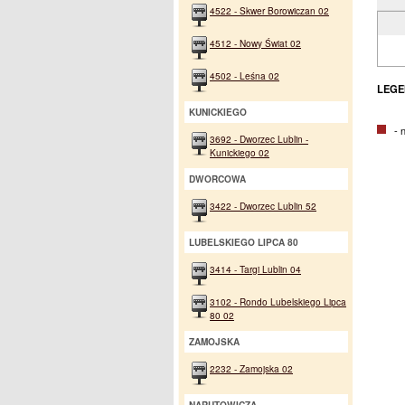
4522 - Skwer Borowiczan 02
4512 - Nowy Świat 02
4502 - Leśna 02
LEGE
KUNICKIEGO
- na
3692 - Dworzec Lublin -
Kunickiego 02
DWORCOWA
3422 - Dworzec Lublin 52
LUBELSKIEGO LIPCA 80
3414 - Targi Lublin 04
3102 - Rondo Lubelskiego Lipca
80 02
ZAMOJSKA
2232 - Zamojska 02