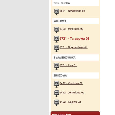
GEN. DUCHA
6681 - Nowickiego 01
WILLOWA
6723 - Mineralna 03
6731 - Tarasowa 01
6751 - Bogdanówka 01
SŁAWINKOWSKA
6761 - Lisa 01
ZBOŻOWA
6422 - Zbożowa 02
6412 - Jemiołowa 02
6402 - Gajowa 02