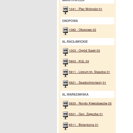
NARUTOWICZA
1041 - Plac Wolności 01
OKOPOWA
1082 - Okopowa 02
AL.RACŁAWICKIE
1003 - Ogród Saski 03
5903 - KUL 03
5911 - Liceum im. Staszica 01
5921 - Spadochroniarzy 01
AL.WARSZAWSKA
5935 - Rondo Krwiodawców 05
6501 - Gen. Zajączka 01
6511 - Botaniczna 01