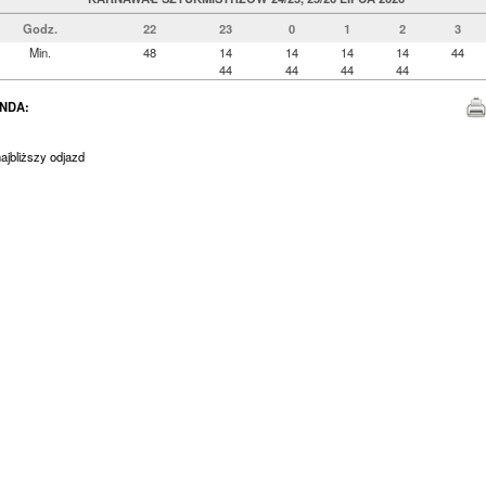
Godz.
22
23
0
1
2
3
Min.
48
14
14
14
14
44
44
44
44
44
NDA:
jbliższy odjazd