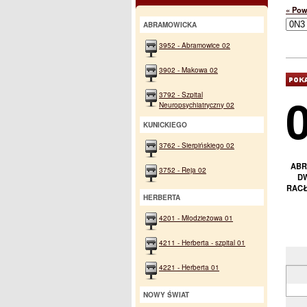
« Pow
ABRAMOWICKA
3952 - Abramowice 02
3902 - Makowa 02
3792 - Szpital
Neuropsychiatryczny 02
KUNICKIEGO
3762 - Sierpińskiego 02
ABR
3752 - Reja 02
DW
RACŁ
HERBERTA
4201 - Młodzieżowa 01
4211 - Herberta - szpital 01
4221 - Herberta 01
NOWY ŚWIAT