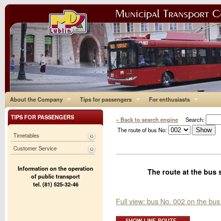
About the Company
Tips for passengers
For enthusiasts
TIPS FOR PASSENGERS
« Back to search engine
Search:
The route of bus No:
Timetables
Customer Service
Information on the operation
The route at the bus 
of public transport
tel. (81) 525-32-46
Full view: bus No. 002 on the bus