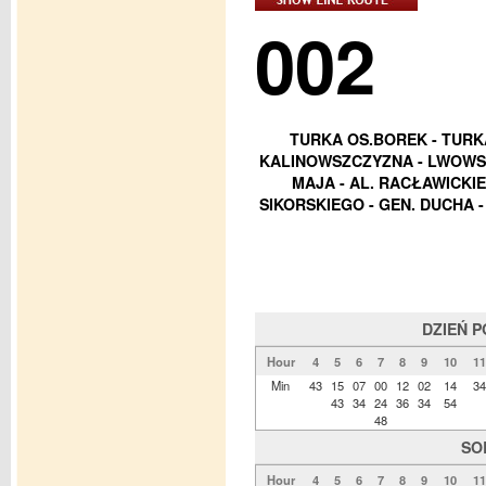
002
TURKA OS.BOREK - TURKA
KALINOWSZCZYZNA - LWOWSKA
MAJA - AL. RACŁAWICKIE 
SIKORSKIEGO - GEN. DUCHA 
DZIEŃ 
Hour
4
5
6
7
8
9
10
11
Min
43
15
07
00
12
02
14
34
43
34
24
36
34
54
48
SO
Hour
4
5
6
7
8
9
10
11