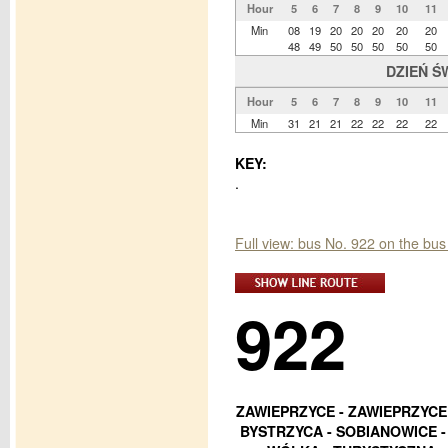
Hour
5
6
7
8
9
10
11
Min
08
19
20
20
20
20
20
48
49
50
50
50
50
50
DZIEŃ Ś
Hour
5
6
7
8
9
10
11
Min
31
21
21
22
22
22
22
KEY:
.
Full view: bus No. 922 on the bus
922
ZAWIEPRZYCE - ZAWIEPRZYCE 
BYSTRZYCA - SOBIANOWICE -