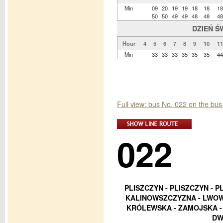
Min
09
20
19
19
18
18
18
50
50
49
49
48
48
48
DZIEŃ Ś
Hour
4
5
6
7
8
9
10
11
Min
33
33
33
35
35
35
44
Full view: bus No. 022 on the bus
022
PLISZCZYN - PLISZCZYN - 
KALINOWSZCZYZNA - LWOWS
KRÓLEWSKA - ZAMOJSKA - 
DW