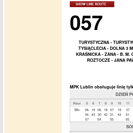
057
TURYSTYCZNA - TURYSTYC
TYSIĄCLECIA - DOLNA 3 MA
KRAŚNICKA - ZANA - B. M.
ROZTOCZE - JANA PAW
MPK Lublin obsługuje linię t
DZIEŃ 
Hour
5
6
7
8
9
10
11
Min
06.
19
06.
18
07
19
07
34.
43
30
42
31.
43
31.
57
54.
55.
55.
SO