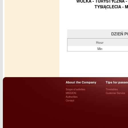
WÓLKA - TURYSTYCZNA -
TYSIĄCLECIA -
DZIEŃ 
Hour
Min
About the Company
Tips for passe
Scope of activities
Timetables
MISSION
Customer Service
Authorities
Contact