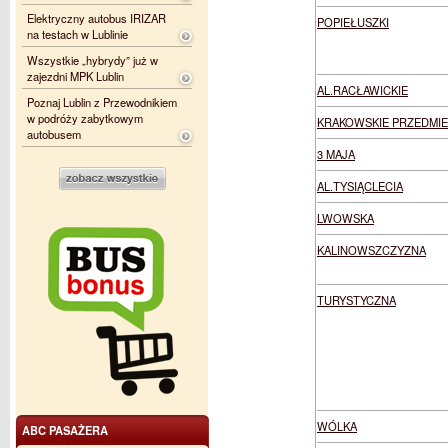
Elektryczny autobus IRIZAR
POPIEŁUSZKI
na testach w Lublinie
Wszystkie „hybrydy” już w
zajezdni MPK Lublin
AL.RACŁAWICKIE
Poznaj Lublin z Przewodnikiem
w podróży zabytkowym
KRAKOWSKIE PRZEDMIE
autobusem
3 MAJA
AL.TYSIĄCLECIA
LWOWSKA
KALINOWSZCZYZNA
TURYSTYCZNA
WÓLKA
ABC PASAŻERA