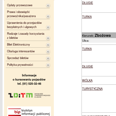
DŁUGIE
Opłaty przewozowe
Prawa i obowiązki
przewoźnika/pasażera
TURKA
Uprawnienia do przejazdów
bezpłatnych i ulgowych
Rodzaje i zasady korzystania
Zbożowa
Kierunek:
z biletów
Ulica:
Bilet Elektroniczny
TURKA
Obsługa interesantów
Sprzedaż biletów
Polityka prywatności
DŁUGIE
Informacje
o kursowaniu pojazdów
WÓLKA
tel. (81) 525-32-46
TURYSTYCZNA