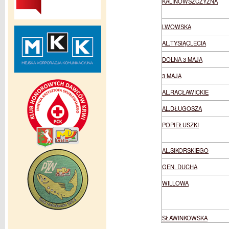
KALINOWSZCZYZNA
LWOWSKA
AL.TYSIĄCLECIA
DOLNA 3 MAJA
3 MAJA
AL.RACŁAWICKIE
AL.DŁUGOSZA
POPIEŁUSZKI
AL.SIKORSKIEGO
GEN. DUCHA
WILLOWA
SŁAWINKOWSKA