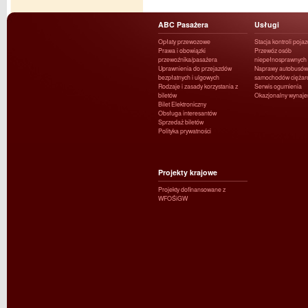
ABC Pasażera
Usługi
Opłaty przewozowe
Stacja kontroli poja
Prawa i obowiązki
Przewóz osób
przewoźnika/pasażera
niepełnosprawnych
Uprawnienia do przejazdów
Naprawy autobusów 
bezpłatnych i ulgowych
samochodów ciężar
Rodzaje i zasady korzystania z
Serwis ogumienia
biletów
Okazjonalny wynaj
Bilet Elektroniczny
Obsługa interesantów
Sprzedaż biletów
Polityka prywatności
Projekty krajowe
Projekty dofinansowane z
WFOŚiGW