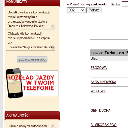
KOMUNIKATY
« Powrót do wyszukiwarki
Szukaj:
Dodatkowe kursy komunikacji
miejskiej w związku z
organizacją koncertu „Lato z
Radiem i Telewizją Polską”
Objazdy dla komunikacji
miejskiej w dniach 3-7 sierpnia
br./
Kraśnicka/Nałęczowska/Głęboka
Turka - os. 
Kierunek:
Ulica:
ZBOŻOWA
SŁAWINKOWSKA
WILLOWA
GEN. DUCHA
AKTUALNOŚCI
AL.SIKORSKIEGO
Lublin z nowymi autobusami