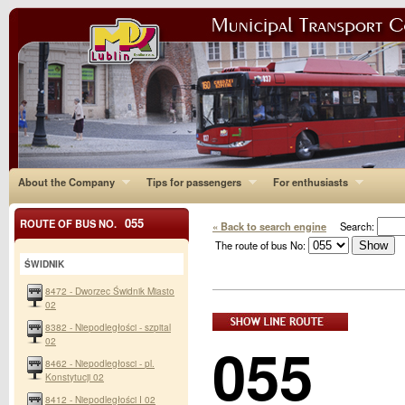
About the Company
Tips for passengers
For enthusiasts
055
ROUTE OF BUS NO.
« Back to search engine
Search:
The route of bus No:
ŚWIDNIK
8472 - Dworzec Świdnik Miasto
02
8382 - Niepodległości - szpital
055
02
8462 - Niepodległosci - pl.
Konstytucji 02
8412 - Niepodległości I 02