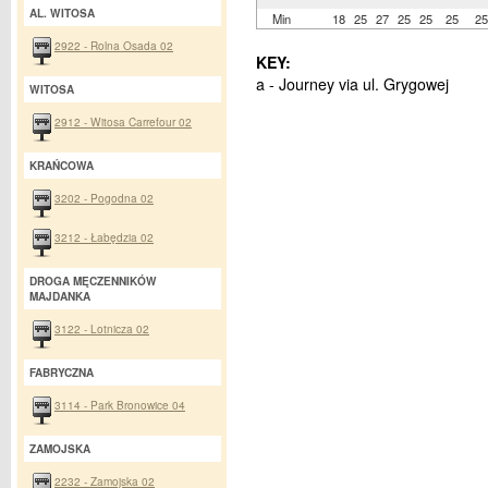
AL. WITOSA
Min
18
25
27
25
25
25
25
2922 - Rolna Osada 02
KEY:
a - Journey via ul. Grygowej
WITOSA
2912 - Witosa Carrefour 02
KRAŃCOWA
3202 - Pogodna 02
3212 - Łabędzia 02
DROGA MĘCZENNIKÓW
MAJDANKA
3122 - Lotnicza 02
FABRYCZNA
3114 - Park Bronowice 04
ZAMOJSKA
2232 - Zamojska 02