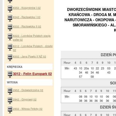
8352 - Kosynierów I 02
DWORZECŚWIDNIK MIASTO -
KRAŃCOWA - DROGA M. M
8342 - Racławicka I 02
NARUTOWICZA - OKOPOWA -
SMORAWIŃSKIEGO - AL
8332 - Racławicka II 02
8322 - Lotników Polskich stacja
paliw 02
8312 - Lotników Polskich - działki
02
DZIEŃ 
8302 - Jana Pawła II NŻ 02
Hour
4
5
6
7
8
9
10
1
KRĘPIECKA
Min
43
10
20a
10
22
23
03
2
34
46
34
46
43
3012 - Felin Europark 02
57
58
SO
WITOSA
2952 - Doświadczalna 02
Hour
4
5
6
7
8
9
10
11
Min
08
06
10
10
10
06
06
2942 - Grygowej 02
38
36
36
36
36
36
36
DZIEŃ Ś
2932 - Witosa Felicity 02
Hour
4
5
6
7
8
9
10
11