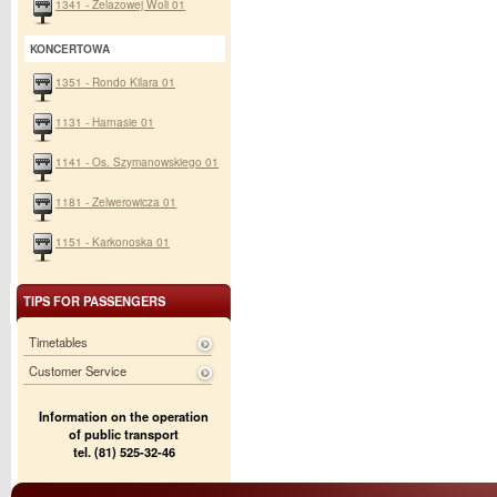
1341 - Żelazowej Woli 01
KONCERTOWA
1351 - Rondo Kilara 01
1131 - Harnasie 01
1141 - Os. Szymanowskiego 01
1181 - Zelwerowicza 01
1151 - Karkonoska 01
TIPS FOR PASSENGERS
Timetables
Customer Service
Information on the operation
of public transport
tel. (81) 525-32-46