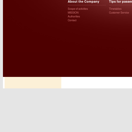
About the Company
Tips for passe
Scope of activities
Timetables
MISSION
Customer Service
Authorities
Contact