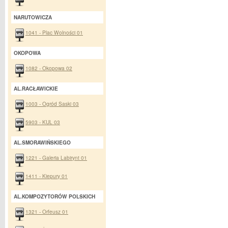
NARUTOWICZA
1041 - Plac Wolności 01
OKOPOWA
1082 - Okopowa 02
AL.RACŁAWICKIE
1003 - Ogród Saski 03
5903 - KUL 03
AL.SMORAWIŃSKIEGO
1221 - Galeria Labirynt 01
1411 - Kiepury 01
AL.KOMPOZYTORÓW POLSKICH
1321 - Orfeusz 01