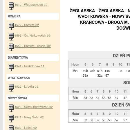
4612 - Wapowskiego 02
ŻEGLARSKA - ŻEGLARSKA - 
WROTKOWSKA - NOWY ŚWI
ROMERA
KRAŃCOWA - DROGA M. 
4572 - Romera 02
DOŚWI
4562 - Os. Nałkowskich 02
4552 - Romera - kościół 02
DZIEŃ 
DIAMENTOWA
Hour
5
6
7
8
9
10
11
4542 - Medalionów 02
Min
19b
31b
01b
14a
03
08
53a
32a
57
WROTKOWSKA
SO
4532 - Lubella 02
Hour
5
6
7
8
9
10
11
Min
53
53
54
53
54
47
47
NOWY ŚWIAT
DZIEŃ Ś
4522 - Skwer Borowiczan 02
Hour
5
6
7
8
9
10
11
4512 - Nowy Świat 02
Min
52
53
52
53
53
57
57
4502 - Leśna 02