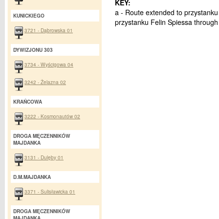
KEY:
a - Route extended to przystanku
KUNICKIEGO
przystanku Felin Spiessa through
3721 - Dąbrowska 01
DYWIZJONU 303
3734 - Wyścigowa 04
3242 - Żelazna 02
KRAŃCOWA
3222 - Kosmonautów 02
DROGA MĘCZENNIKÓW
MAJDANKA
3131 - Dulęby 01
D.M.MAJDANKA
3371 - Sulisławicka 01
DROGA MĘCZENNIKÓW
MAJDANKA