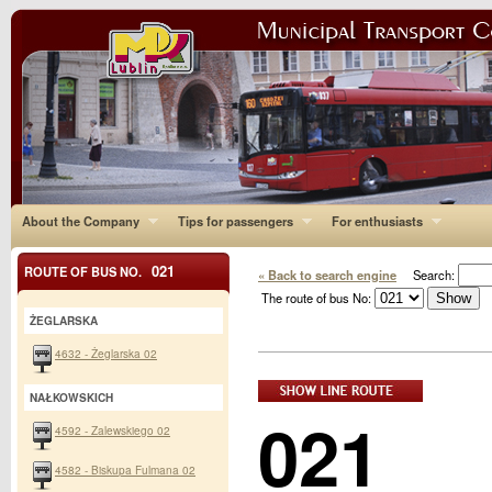
About the Company
Tips for passengers
For enthusiasts
021
ROUTE OF BUS NO.
« Back to search engine
Search:
The route of bus No:
ŻEGLARSKA
4632 - Żeglarska 02
NAŁKOWSKICH
021
4592 - Zalewskiego 02
4582 - Biskupa Fulmana 02