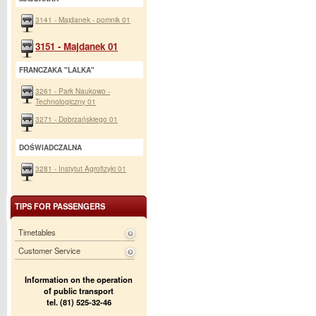
3141 - Majdanek - pomnik 01
3151 - Majdanek 01
FRANCZAKA "LALKA"
3261 - Park Naukowo -
Technologiczny 01
3271 - Dobrzańskiego 01
DOŚWIADCZALNA
3281 - Instytut Agrofizyki 01
TIPS FOR PASSENGERS
Timetables
Customer Service
Information on the operation
of public transport
tel. (81) 525-32-46