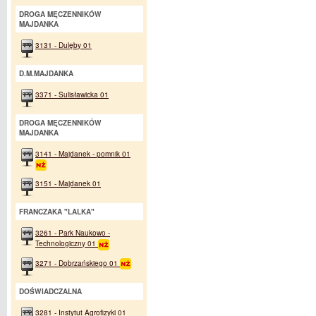
DROGA MĘCZENNIKÓW
MAJDANKA
3131 - Dulęby 01
D.M.MAJDANKA
3371 - Sulisławicka 01
DROGA MĘCZENNIKÓW
MAJDANKA
3141 - Majdanek - pomnik 01
3151 - Majdanek 01
FRANCZAKA "LALKA"
3261 - Park Naukowo -
Technologiczny 01
3271 - Dobrzańskiego 01
DOŚWIADCZALNA
3281 - Instytut Agrofizyki 01