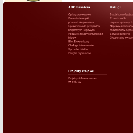
ABC Pasażera
Usługi
Opłaty przewozowe
Stacja kontroli poja
Prawa i obowiązki
Przewóz osób
przewoźnika/pasażera
niepełnosprawnych
Uprawnienia do przejazdów
Naprawy autobusów 
bezpłatnych i ulgowych
samochodów ciężar
Rodzaje i zasady korzystania z
Serwis ogumienia
biletów
Okazjonalny wynaj
Bilet Elektroniczny
Obsługa interesantów
Sprzedaż biletów
Polityka prywatności
Projekty krajowe
Projekty dofinansowane z
WFOŚiGW