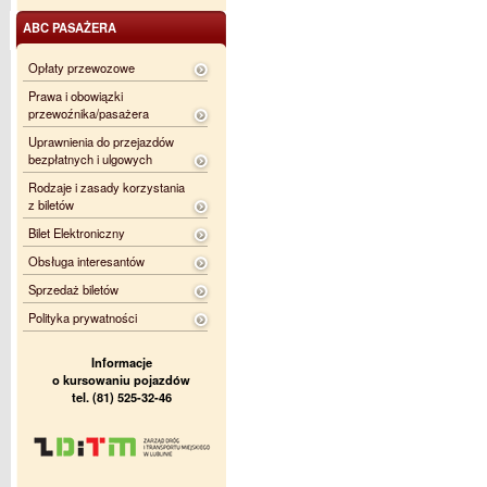
ABC PASAŻERA
Opłaty przewozowe
Prawa i obowiązki
przewoźnika/pasażera
Uprawnienia do przejazdów
bezpłatnych i ulgowych
Rodzaje i zasady korzystania
z biletów
Bilet Elektroniczny
Obsługa interesantów
Sprzedaż biletów
Polityka prywatności
Informacje
o kursowaniu pojazdów
tel. (81) 525-32-46