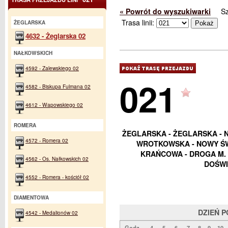
« Powrót do wyszukiwarki
S
Trasa linii:
ŻEGLARSKA
4632 - Żeglarska 02
NAŁKOWSKICH
4592 - Zalewskiego 02
021
4582 - Biskupa Fulmana 02
4612 - Wapowskiego 02
ROMERA
ŻEGLARSKA - ŻEGLARSKA - 
4572 - Romera 02
WROTKOWSKA - NOWY ŚWI
KRAŃCOWA - DROGA M. 
4562 - Os. Nałkowskich 02
DOŚWI
4552 - Romera - kościół 02
DIAMENTOWA
DZIEŃ 
4542 - Medalionów 02
Godz.
4
5
6
7
8
9
10