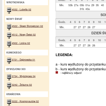
WROTKOWSKA
Min.
53b
27a
05b
01a
29
35
40
31b
43a
4532 - Lubella 02
SO
NOWY ŚWIAT
Godz.
4
5
6
7
8
9
10
1
4522 - Skwer Borowiczan 02
Min.
27
27
27
26
27
DZIEŃ Ś
4512 - Nowy Świat 02
Godz.
4
5
6
7
8
9
10
1
4502 - Leśna 02
Min.
27
27
27
26
26
KUNICKIEGO
LEGENDA:
3721 - Dąbrowska 01
a - kurs wydłużony do przystanku
b - kurs wydłużony do przystanku
DYWIZJONU 303
- najbliższy odjazd
3734 - Wyścigowa 04
3242 - Żelazna 02
KRAŃCOWA
3222 - Kosmonautów 02