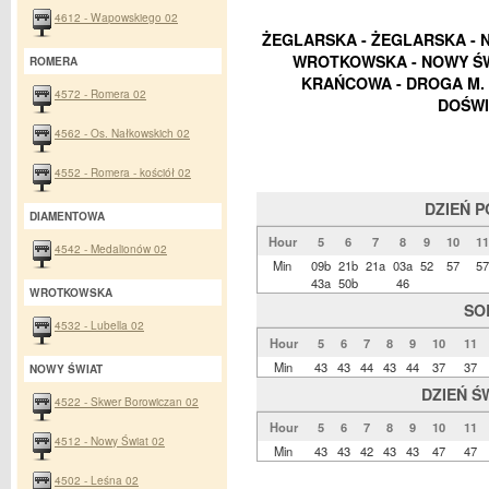
4612 - Wapowskiego 02
ŻEGLARSKA - ŻEGLARSKA - 
WROTKOWSKA - NOWY ŚWI
ROMERA
KRAŃCOWA - DROGA M. 
4572 - Romera 02
DOŚWI
4562 - Os. Nałkowskich 02
4552 - Romera - kościół 02
DZIEŃ 
DIAMENTOWA
Hour
5
6
7
8
9
10
11
4542 - Medalionów 02
Min
09b
21b
21a
03a
52
57
57
43a
50b
46
WROTKOWSKA
SO
4532 - Lubella 02
Hour
5
6
7
8
9
10
11
Min
43
43
44
43
44
37
37
NOWY ŚWIAT
DZIEŃ Ś
4522 - Skwer Borowiczan 02
Hour
5
6
7
8
9
10
11
4512 - Nowy Świat 02
Min
43
43
42
43
43
47
47
4502 - Leśna 02