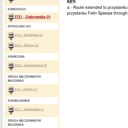
KEY:
a - Route extended to przystanku
KUNICKIEGO
przystanku Felin Spiessa through
3721 - Dąbrowska 01
DYWIZJONU 303
3734 - Wyścigowa 04
3242 - Żelazna 02
KRAŃCOWA
3222 - Kosmonautów 02
DROGA MĘCZENNIKÓW
MAJDANKA
3131 - Dulęby 01
D.M.MAJDANKA
3371 - Sulisławicka 01
DROGA MĘCZENNIKÓW
MAJDANKA