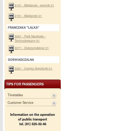
3141 - Majdanek - pomnik 01
3151 - Majdanek 01
FRANCZAKA "LALKA"
3261 - Park Naukowo -
Technologiczny 01
3271 - Dobrzańskiego 01
DOŚWIADCZALNA
3281 - Instytut Agrofizyki 01
TIPS FOR PASSENGERS
Timetables
Customer Service
Information on the operation
of public transport
tel. (81) 525-32-46