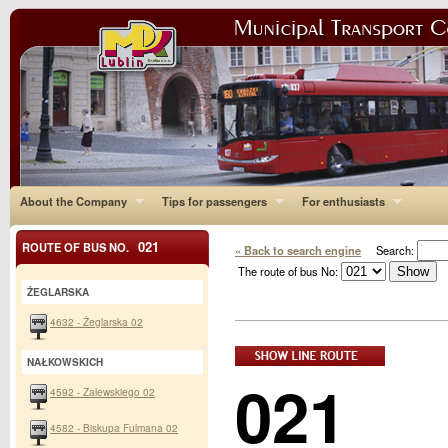
About the Company
Tips for passengers
For enthusiasts
021
ROUTE OF BUS NO.
« Back to search engine
Search:
The route of bus No:
ŻEGLARSKA
4632 - Żeglarska 02
NAŁKOWSKICH
021
4592 - Zalewskiego 02
4582 - Biskupa Fulmana 02