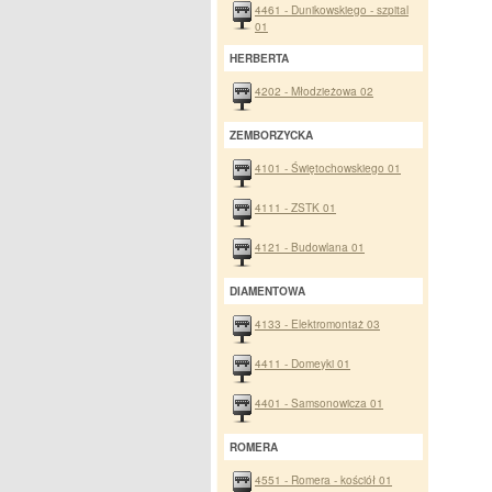
4461 - Dunikowskiego - szpital
01
HERBERTA
4202 - Młodzieżowa 02
ZEMBORZYCKA
4101 - Świętochowskiego 01
4111 - ZSTK 01
4121 - Budowlana 01
DIAMENTOWA
4133 - Elektromontaż 03
4411 - Domeyki 01
4401 - Samsonowicza 01
ROMERA
4551 - Romera - kościół 01