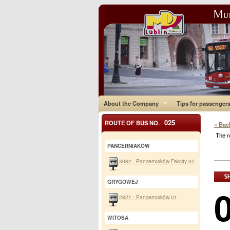
About the Company
Tips for passenger
025
ROUTE OF BUS NO.
« Bac
The r
PANCERNIAKÓW
3082 - Pancerniaków Felicity 02
GRYGOWEJ
2821 - Pancerniaków 01
WITOSA