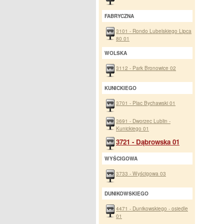
FABRYCZNA
3101 - Rondo Lubelskiego Lipca
80 01
WOLSKA
3112 - Park Bronowice 02
KUNICKIEGO
3701 - Plac Bychawski 01
3691 - Dworzec Lublin -
Kunickiego 01
3721 - Dąbrowska 01
WYŚCIGOWA
3733 - Wyścigowa 03
DUNIKOWSKIEGO
4471 - Dunikowskiego - osiedle
01