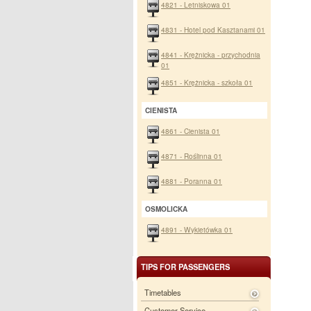
4821 - Letniskowa 01
4831 - Hotel pod Kasztanami 01
4841 - Krężnicka - przychodnia
01
4851 - Krężnicka - szkoła 01
CIENISTA
4861 - Cienista 01
4871 - Roślinna 01
4881 - Poranna 01
OSMOLICKA
4891 - Wykietówka 01
TIPS FOR PASSENGERS
Timetables
Customer Service