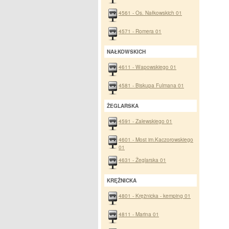
4561 - Os. Nałkowskich 01
4571 - Romera 01
NAŁKOWSKICH
4611 - Wapowskiego 01
4581 - Biskupa Fulmana 01
ŻEGLARSKA
4591 - Zalewskiego 01
4601 - Most im.Kaczorowskiego
01
4631 - Żeglarska 01
KRĘŻNICKA
4801 - Krężnicka - kemping 01
4811 - Marina 01