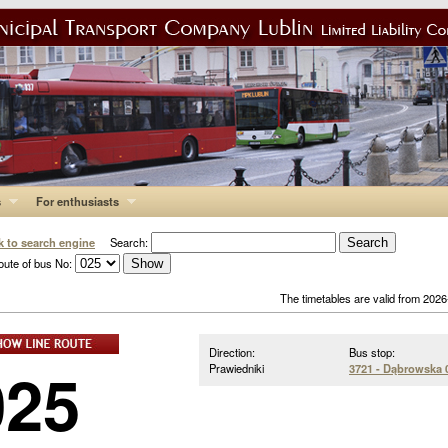
s
For enthusiasts
k to search engine
Search:
oute of bus No:
The timetables are valid from 202
Direction:
Bus stop:
025
Prawiedniki
3721 - Dąbrowska 