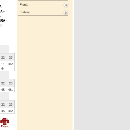
Fleets
 -
A -
Gallery
-
RA -
I
22
23
11
46a
44
22
23
45
46a
22
23
45
46a