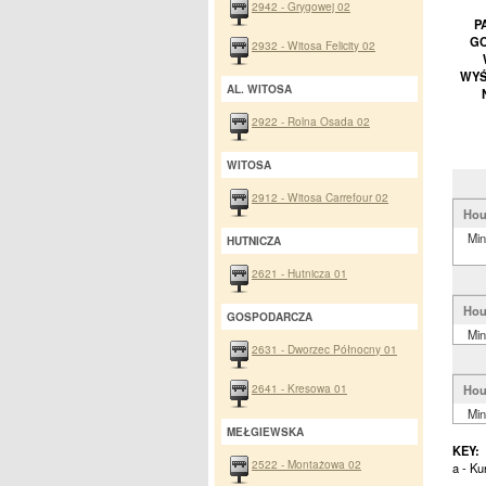
2942 - Grygowej 02
P
GO
2932 - Witosa Felicity 02
WYŚ
AL. WITOSA
2922 - Rolna Osada 02
WITOSA
2912 - Witosa Carrefour 02
Hou
Min
HUTNICZA
2621 - Hutnicza 01
Hou
GOSPODARCZA
Min
2631 - Dworzec Północny 01
2641 - Kresowa 01
Hou
Min
MEŁGIEWSKA
KEY:
2522 - Montażowa 02
a - K