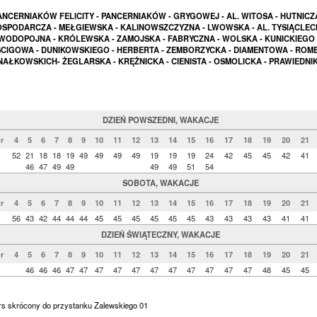
ANCERNIAKÓW FELICITY - PANCERNIAKÓW - GRYGOWEJ - AL. WITOSA - HUTNICZA
SPODARCZA - MEŁGIEWSKA - KALINOWSZCZYZNA - LWOWSKA - AL. TYSIĄCLECI
WODOPOJNA - KRÓLEWSKA - ZAMOJSKA - FABRYCZNA - WOLSKA - KUNICKIEGO 
CIGOWA - DUNIKOWSKIEGO - HERBERTA - ZEMBORZYCKA - DIAMENTOWA - ROME
NAŁKOWSKICH- ŻEGLARSKA - KRĘŻNICKA - CIENISTA - OSMOLICKA - PRAWIEDNIK
DZIEŃ POWSZEDNI, WAKACJE
r
4
5
6
7
8
9
10
11
12
13
14
15
16
17
18
19
20
21
52
21
18
18
19
49
49
49
49
19
19
19
24
42
45
45
42
41
46
47
49
49
49
49
51
54
SOBOTA, WAKACJE
r
4
5
6
7
8
9
10
11
12
13
14
15
16
17
18
19
20
21
56
43
42
44
44
44
45
45
45
45
45
45
43
43
43
43
41
41
DZIEŃ ŚWIĄTECZNY, WAKACJE
r
4
5
6
7
8
9
10
11
12
13
14
15
16
17
18
19
20
21
46
46
46
47
47
47
47
47
47
47
47
47
47
47
48
45
45
urs skrócony do przystanku Zalewskiego 01