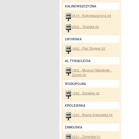
KALINOWSZCZYZNA
2514 - Kalinowszczyzna 04
2502 - Tatarska 02
LWOWSKA
1922 - Plac Singera 02
AL.TYSIĄCLECIA
1902 - Muzeum Narodowe -
Zamek 02
WODOPOJNA
1262 - Szewska 02
KRÓLEWSKA
1034 - Brama Krakowska 04
ZAMOJSKA
2231 - Zamojska 01