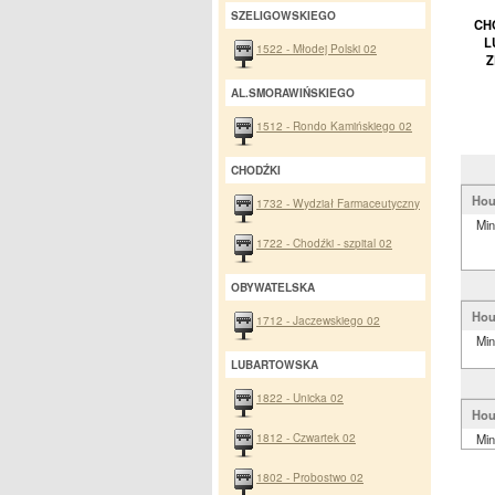
SZELIGOWSKIEGO
CH
L
1522 - Młodej Polski 02
Z
AL.SMORAWIŃSKIEGO
1512 - Rondo Kamińskiego 02
CHODŹKI
Hou
1732 - Wydział Farmaceutyczny
Min
1722 - Chodźki - szpital 02
OBYWATELSKA
Hou
1712 - Jaczewskiego 02
Min
LUBARTOWSKA
1822 - Unicka 02
Hou
1812 - Czwartek 02
Min
1802 - Probostwo 02