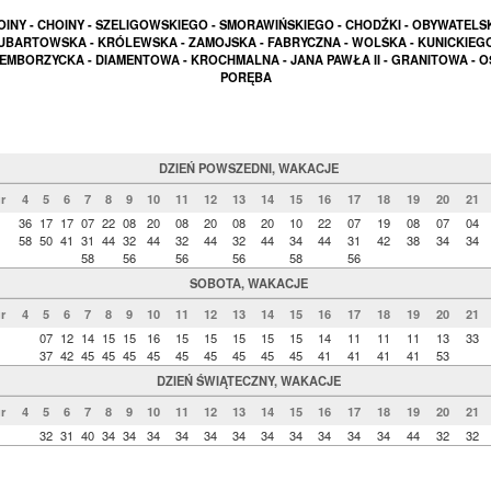
OINY - CHOINY - SZELIGOWSKIEGO - SMORAWIŃSKIEGO - CHODŹKI - OBYWATELSK
UBARTOWSKA - KRÓLEWSKA - ZAMOJSKA - FABRYCZNA - WOLSKA - KUNICKIEGO
EMBORZYCKA - DIAMENTOWA - KROCHMALNA - JANA PAWŁA II - GRANITOWA - O
PORĘBA
DZIEŃ POWSZEDNI, WAKACJE
r
4
5
6
7
8
9
10
11
12
13
14
15
16
17
18
19
20
21
36
17
17
07
22
08
20
08
20
08
20
10
22
07
19
08
07
04
58
50
41
31
44
32
44
32
44
32
44
34
44
31
42
38
34
34
58
56
56
56
58
56
SOBOTA, WAKACJE
r
4
5
6
7
8
9
10
11
12
13
14
15
16
17
18
19
20
21
07
12
14
15
15
16
15
15
15
15
15
14
11
11
11
13
33
37
42
45
45
45
45
45
45
45
45
45
41
41
41
41
53
DZIEŃ ŚWIĄTECZNY, WAKACJE
r
4
5
6
7
8
9
10
11
12
13
14
15
16
17
18
19
20
21
32
31
40
34
34
34
34
34
34
34
34
34
34
34
44
32
32