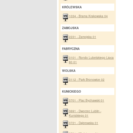
KRÓLEWSKA
1034 - Brama Krakowska 04
ZAMOJSKA
2231 - Zamojska 01
FABRYCZNA
3101 - Rondo Lubelskiego Lipca
80 01
WOLSKA
3112 - Park Bronowice 02
KUNICKIEGO
3701 - Plac Bychawski 01
3691 - Dworzec Lublin -
Kunickiego 01
3721 - Dąbrowska 01