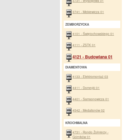
3731 - Wyścigowa 01
3741 - Mickiewicza 01
ZEMBORZYCKA
4101 - Świętochowskiego 01
4111 - ZSTK 01
4121 - Budowlana 01
DIAMENTOWA
4133 - Elektromontaż 03
4411 - Domeyki 01
4401 - Samsonowicza 01
4542 - Medalionów 02
KROCHMALNA
4731 - Rondo Żołnierzy -
Górników 01