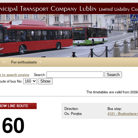
s
For enthusiasts
k to search engine
Search:
oute of bus No:
The timetables are valid from 202
Direction:
Bus stop:
160
Os. Poręba
4121 - Budowlana 