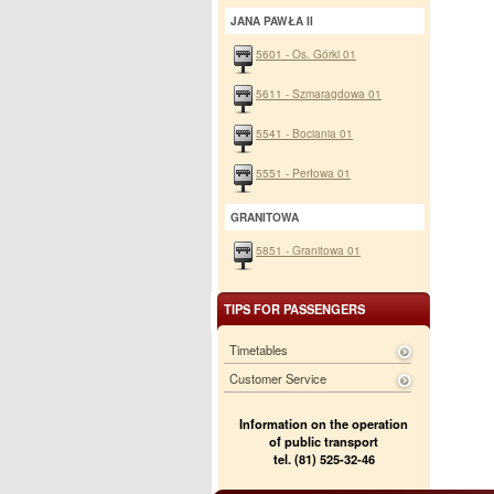
JANA PAWŁA II
5601 - Os. Górki 01
5611 - Szmaragdowa 01
5541 - Bociania 01
5551 - Perłowa 01
GRANITOWA
5851 - Granitowa 01
TIPS FOR PASSENGERS
Timetables
Customer Service
Information on the operation
of public transport
tel. (81) 525-32-46