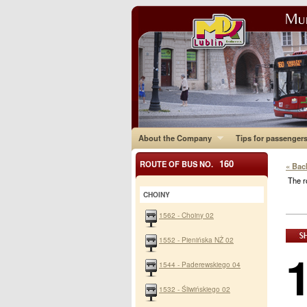
About the Company
Tips for passenger
160
ROUTE OF BUS NO.
« Bac
The r
CHOINY
1562 - Choiny 02
1552 - Pienińska NŻ 02
1544 - Paderewskiego 04
1532 - Śliwińskiego 02