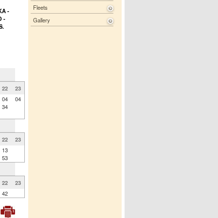
Fleets
A -
 -
Gallery
S.
22
23
04
04
34
22
23
13
53
22
23
42