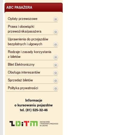
ABC PASAŻERA
Opłaty przewozowe
Prawa i obowiązki
przewoźnika/pasażera
Uprawnienia do przejazdów
bezpłatnych i ulgowych
Rodzaje i zasady korzystania
z biletów
Bilet Elektroniczny
Obsługa interesantów
Sprzedaż biletów
Polityka prywatności
Informacje
o kursowaniu pojazdów
tel. (81) 525-32-46