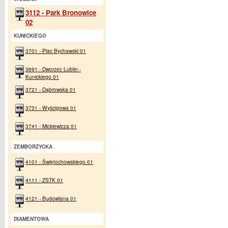
3112 - Park Bronowice
02
KUNICKIEGO
3701 - Plac Bychawski 01
3691 - Dworzec Lublin -
Kunickiego 01
3721 - Dąbrowska 01
3731 - Wyścigowa 01
3741 - Mickiewicza 01
ZEMBORZYCKA
4101 - Świętochowskiego 01
4111 - ZSTK 01
4121 - Budowlana 01
DIAMENTOWA