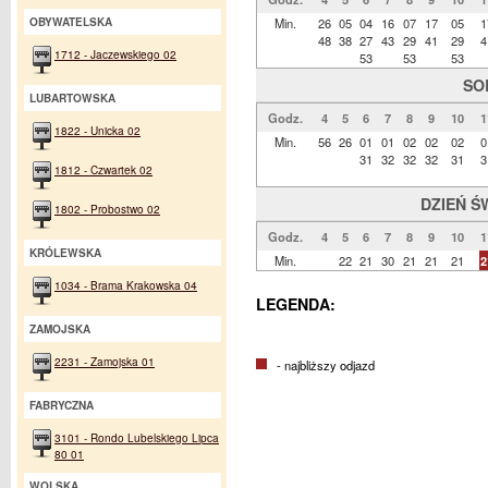
OBYWATELSKA
Min.
26
05
04
16
07
17
05
1
48
38
27
43
29
41
29
4
1712 - Jaczewskiego 02
53
53
53
SO
LUBARTOWSKA
Godz.
4
5
6
7
8
9
10
1
1822 - Unicka 02
Min.
56
26
01
01
02
02
02
0
31
32
32
32
31
3
1812 - Czwartek 02
DZIEŃ Ś
1802 - Probostwo 02
Godz.
4
5
6
7
8
9
10
1
KRÓLEWSKA
Min.
22
21
30
21
21
21
2
1034 - Brama Krakowska 04
LEGENDA:
ZAMOJSKA
2231 - Zamojska 01
- najbliższy odjazd
FABRYCZNA
3101 - Rondo Lubelskiego Lipca
80 01
WOLSKA