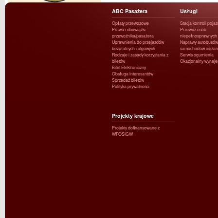
ABC Pasażera
Usługi
Opłaty przewozowe
Stacja kontroli poja
Prawa i obowiązki
Przewóz osób
przewoźnika/pasażera
niepełnosprawnych
Uprawnienia do przejazdów
Naprawy autobusów 
bezpłatnych i ulgowych
samochodów ciężar
Rodzaje i zasady korzystania z
Serwis ogumienia
biletów
Okazjonalny wynaj
Bilet Elektroniczny
Obsługa interesantów
Sprzedaż biletów
Polityka prywatności
Projekty krajowe
Projekty dofinansowane z
WFOŚiGW