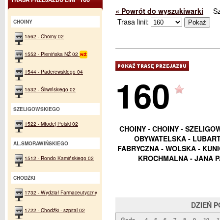
« Powrót do wyszukiwarki
S
Trasa linii:
CHOINY
1562 - Choiny 02
1552 - Pienińska NŻ 02
1544 - Paderewskiego 04
160
1532 - Śliwińskiego 02
SZELIGOWSKIEGO
1522 - Młodej Polski 02
CHOINY - CHOINY - SZELIGO
OBYWATELSKA - LUBART
AL.SMORAWIŃSKIEGO
FABRYCZNA - WOLSKA - KUN
KROCHMALNA - JANA PA
1512 - Rondo Kamińskiego 02
CHODŹKI
1732 - Wydział Farmaceutyczny
DZIEŃ 
1722 - Chodźki - szpital 02
Godz.
4
5
6
7
8
9
10
1