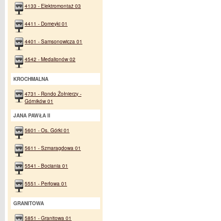
4133 - Elektromontaż 03
4411 - Domeyki 01
4401 - Samsonowicza 01
4542 - Medalionów 02
KROCHMALNA
4731 - Rondo Żołnierzy -
Górników 01
JANA PAWŁA II
5601 - Os. Górki 01
5611 - Szmaragdowa 01
5541 - Bociania 01
5551 - Perłowa 01
GRANITOWA
5851 - Granitowa 01