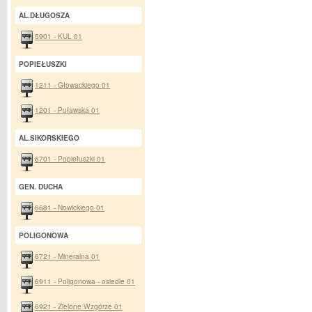
AL.DŁUGOSZA
5901 - KUL 01
POPIEŁUSZKI
1211 - Głowackiego 01
1201 - Puławska 01
AL.SIKORSKIEGO
6701 - Popiełuszki 01
GEN. DUCHA
6681 - Nowickiego 01
POLIGONOWA
6721 - Mineralna 01
6911 - Poligonowa - osiedle 01
6921 - Zielone Wzgórze 01