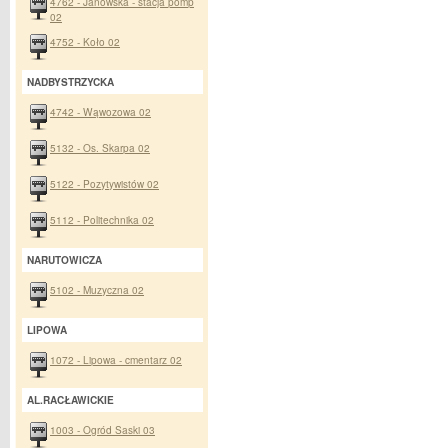
4762 - Janowska - stacja pomp
02
4752 - Koło 02
NADBYSTRZYCKA
4742 - Wąwozowa 02
5132 - Os. Skarpa 02
5122 - Pozytywistów 02
5112 - Politechnika 02
NARUTOWICZA
5102 - Muzyczna 02
LIPOWA
1072 - Lipowa - cmentarz 02
AL.RACŁAWICKIE
1003 - Ogród Saski 03