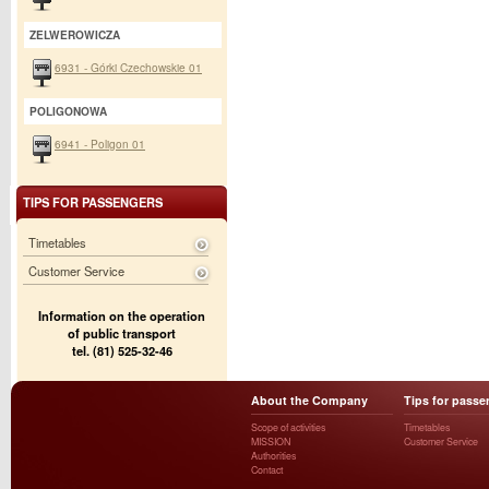
ZELWEROWICZA
6931 - Górki Czechowskie 01
POLIGONOWA
6941 - Poligon 01
TIPS FOR PASSENGERS
Timetables
Customer Service
Information on the operation
of public transport
tel. (81) 525-32-46
About the Company
Tips for passe
Scope of activities
Timetables
MISSION
Customer Service
Authorities
Contact