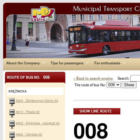
About the Company
Tips for passengers
For enthusiasts
008
ROUTE OF BUS NO.
« Back to search engine
Search:
The route of bus No:
KRĘŻNICKA
4924 - Zemborzyce Górne 04
4912 - Ptasia 02
008
4902 - Krężnicka - przejazd 02
4862 - Cienista 02