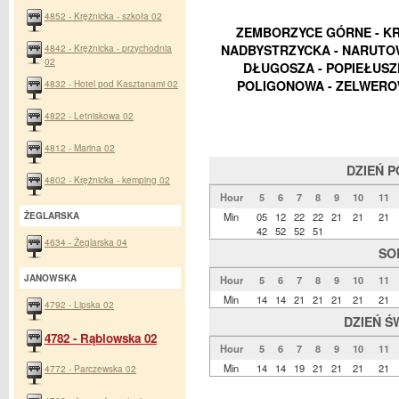
4852 - Krężnicka - szkoła 02
ZEMBORZYCE GÓRNE - KR
4842 - Krężnicka - przychodnia
NADBYSTRZYCKA - NARUTOWI
02
DŁUGOSZA - POPIEŁUSZKI
4832 - Hotel pod Kasztanami 02
POLIGONOWA - ZELWERO
4822 - Letniskowa 02
4812 - Marina 02
DZIEŃ 
4802 - Krężnicka - kemping 02
Hour
5
6
7
8
9
10
11
ŻEGLARSKA
Min
05
12
22
22
21
21
21
42
52
52
51
4634 - Żeglarska 04
SO
JANOWSKA
Hour
5
6
7
8
9
10
11
Min
14
14
21
21
21
21
21
4792 - Lipska 02
DZIEŃ Ś
4782 - Rąblowska 02
Hour
5
6
7
8
9
10
11
Min
14
14
19
21
21
21
21
4772 - Parczewska 02