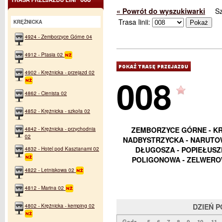
« Powrót do wyszukiwarki
S
Trasa linii:
KRĘŻNICKA
4924 - Zemborzyce Górne 04
4912 - Ptasia 02
4902 - Krężnicka - przejazd 02
008
4862 - Cienista 02
4852 - Krężnicka - szkoła 02
ZEMBORZYCE GÓRNE - KR
4842 - Krężnicka - przychodnia
02
NADBYSTRZYCKA - NARUTOWI
DŁUGOSZA - POPIEŁUSZKI
4832 - Hotel pod Kasztanami 02
POLIGONOWA - ZELWERO
4822 - Letniskowa 02
4812 - Marina 02
4802 - Krężnicka - kemping 02
DZIEŃ 
Godz.
5
6
7
8
9
10
11