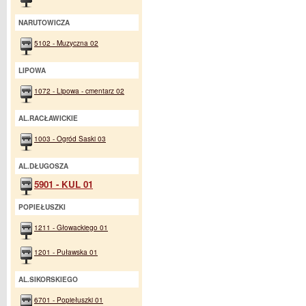
NARUTOWICZA
5102 - Muzyczna 02
LIPOWA
1072 - Lipowa - cmentarz 02
AL.RACŁAWICKIE
1003 - Ogród Saski 03
AL.DŁUGOSZA
5901 - KUL 01
POPIEŁUSZKI
1211 - Głowackiego 01
1201 - Puławska 01
AL.SIKORSKIEGO
6701 - Popiełuszki 01