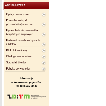
ABC PASAŻERA
Opłaty przewozowe
Prawa i obowiązki
przewoźnika/pasażera
Uprawnienia do przejazdów
bezpłatnych i ulgowych
Rodzaje i zasady korzystania
z biletów
Bilet Elektroniczny
Obsługa interesantów
Sprzedaż biletów
Polityka prywatności
Informacje
o kursowaniu pojazdów
tel. (81) 525-32-46