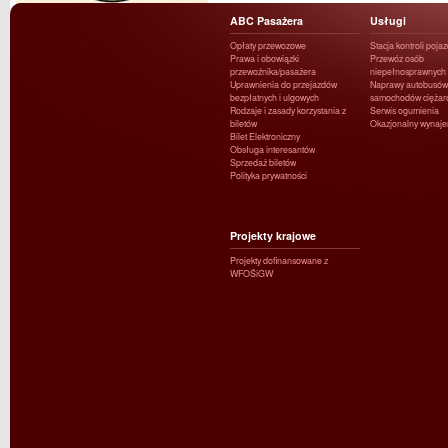
ABC Pasażera
Usługi
Opłaty przewozowe
Stacja kontroli poja
Prawa i obowiązki
Przewóz osób
przewoźnika/pasażera
niepełnosprawnych
Uprawnienia do przejazdów
Naprawy autobusów 
bezpłatnych i ulgowych
samochodów ciężar
Rodzaje i zasady korzystania z
Serwis ogumienia
biletów
Okazjonalny wynaj
Bilet Elektroniczny
Obsługa interesantów
Sprzedaż biletów
Polityka prywatności
Projekty krajowe
Projekty dofinansowane z
WFOŚiGW