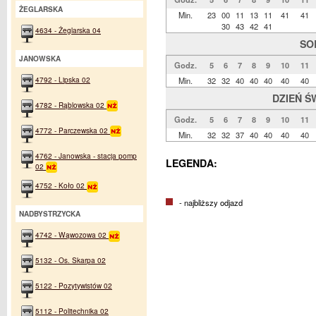
ŻEGLARSKA
Min.
23
00
11
13
11
41
41
30
43
42
41
4634 - Żeglarska 04
SO
JANOWSKA
Godz.
5
6
7
8
9
10
11
4792 - Lipska 02
Min.
32
32
40
40
40
40
40
DZIEŃ Ś
4782 - Rąblowska 02
Godz.
5
6
7
8
9
10
11
4772 - Parczewska 02
Min.
32
32
37
40
40
40
40
4762 - Janowska - stacja pomp
LEGENDA:
02
4752 - Koło 02
- najbliższy odjazd
NADBYSTRZYCKA
4742 - Wąwozowa 02
5132 - Os. Skarpa 02
5122 - Pozytywistów 02
5112 - Politechnika 02