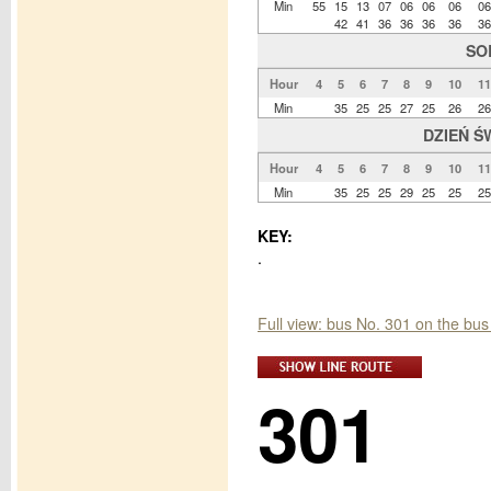
Min
55
15
13
07
06
06
06
06
42
41
36
36
36
36
36
SO
Hour
4
5
6
7
8
9
10
11
Min
35
25
25
27
25
26
26
DZIEŃ Ś
Hour
4
5
6
7
8
9
10
11
Min
35
25
25
29
25
25
25
KEY:
.
Full view: bus No. 301 on the bus
301