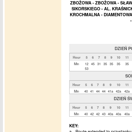
ZBOŻOWA - ZBOŻOWA - SŁAWI
SIKORSKIEGO - AL. KRAŚNICK
KROCHMALNA - DIAMENTOWA 
DZIEŃ 
Hour
5
6
7
8
9
10
11
Min
12
45
31
35
35
35
35
53
SO
Hour
5
6
7
8
9
10
11
Min
40
41
44
44
41a
42a
42a
DZIEŃ Ś
Hour
5
6
7
8
9
10
11
Min
40
42
42
43
40a
40a
40a
KEY:
a - Route extended to przystank