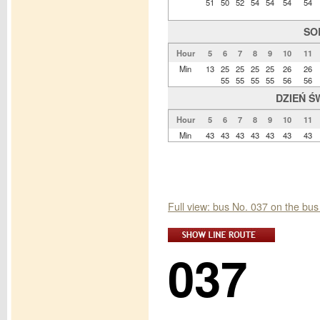
51
50
52
54
54
54
54
SO
Hour
5
6
7
8
9
10
11
Min
13
25
25
25
25
26
26
55
55
55
55
56
56
DZIEŃ Ś
Hour
5
6
7
8
9
10
11
Min
43
43
43
43
43
43
43
Full view: bus No. 037 on the bus
037