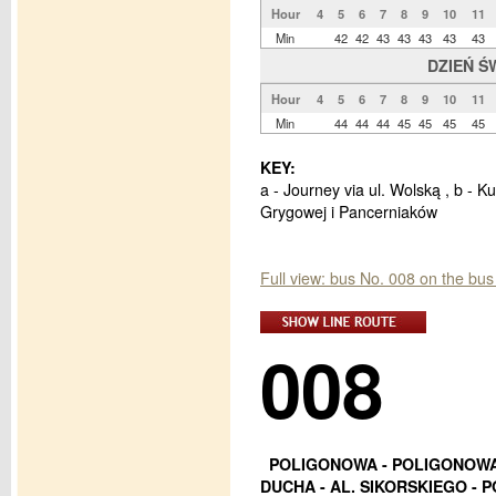
Hour
4
5
6
7
8
9
10
11
Min
42
42
43
43
43
43
43
DZIEŃ Ś
Hour
4
5
6
7
8
9
10
11
Min
44
44
44
45
45
45
45
KEY:
a - Journey via ul. Wolską , b - K
Grygowej i Pancerniaków
Full view: bus No. 008 on the bus
008
POLIGONOWA - POLIGONOWA 
DUCHA - AL. SIKORSKIEGO - P