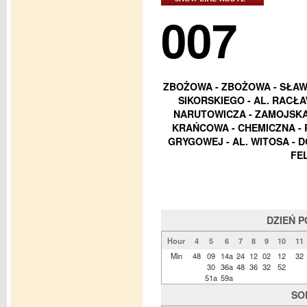
007
ZBOŻOWA - ZBOŻOWA - SŁAWI
SIKORSKIEGO - AL. RACŁA
NARUTOWICZA - ZAMOJSKA 
KRAŃCOWA - CHEMICZNA - 
GRYGOWEJ - AL. WITOSA - 
FE
DZIEŃ 
Hour
4
5
6
7
8
9
10
11
Min
48
09
14a
24
12
02
12
32
30
36a
48
36
32
52
51a
59a
SO