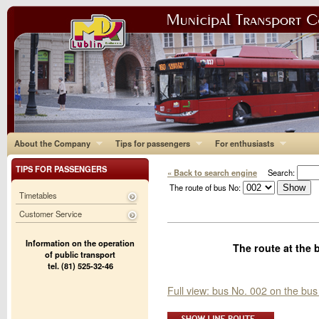
About the Company
Tips for passengers
For enthusiasts
TIPS FOR PASSENGERS
« Back to search engine
Search:
The route of bus No:
Timetables
Customer Service
Information on the operation
The route at the 
of public transport
tel. (81) 525-32-46
Full view: bus No. 002 on the bus