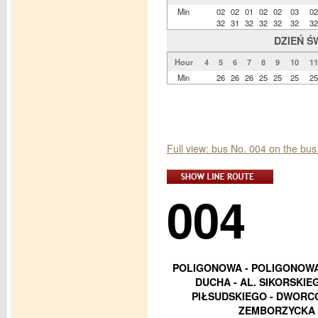
Min
02
02
01
02
02
03
02
32
31
32
32
32
32
32
DZIEŃ Ś
Hour
4
5
6
7
8
9
10
11
Min
26
26
26
25
25
25
25
Full view: bus No. 004 on the bus
004
POLIGONOWA - POLIGONOWA 
DUCHA - AL. SIKORSKIEG
PIŁSUDSKIEGO - DWORC
ZEMBORZYCKA 