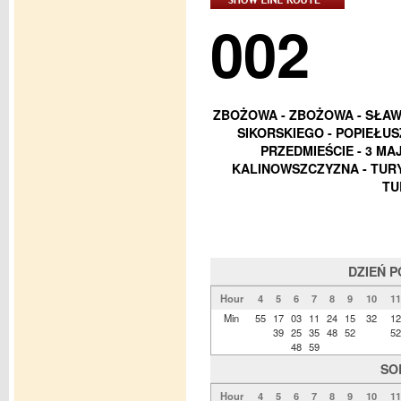
002
ZBOŻOWA - ZBOŻOWA - SŁAWI
SIKORSKIEGO - POPIEŁUS
PRZEDMIEŚCIE - 3 MAJ
KALINOWSZCZYZNA - TURY
TU
DZIEŃ 
Hour
4
5
6
7
8
9
10
11
Min
55
17
03
11
24
15
32
12
39
25
35
48
52
52
48
59
SO
Hour
4
5
6
7
8
9
10
11