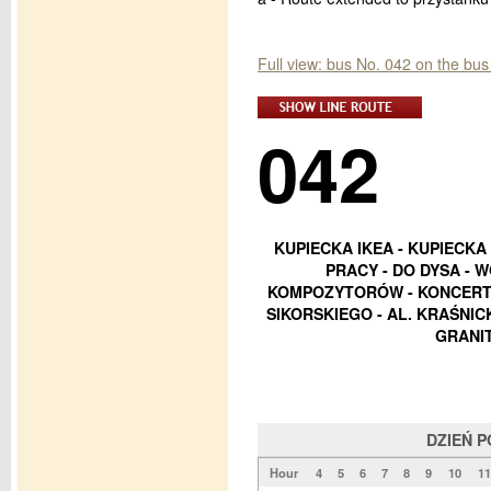
Full view: bus No. 042 on the bus
042
KUPIECKA IKEA - KUPIECKA
PRACY - DO DYSA - W
KOMPOZYTORÓW - KONCERTOW
SIKORSKIEGO - AL. KRAŚNICK
GRANIT
DZIEŃ 
Hour
4
5
6
7
8
9
10
11