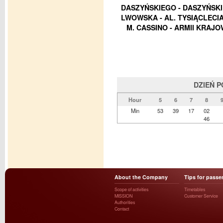
DASZYŃSKIEGO - DASZYŃSKI
LWOWSKA - AL. TYSIĄCLECIA 
M. CASSINO - ARMII KRAJOW
DZIEŃ 
Hour
5
6
7
8
Min
53
39
17
02
46
About the Company
Tips for passe
Scope of activities
Timetables
MISSION
Customer Service
Authorities
Contact