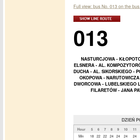
Full view: bus No. 013 on the bus
013
NASTURCJOWA - KŁOPOTO
ELSNERA - AL. KOMPOZYTORÓ
DUCHA - AL. SIKORSKIEGO - P
OKOPOWA - NARUTOWICZA -
DWORCOWA - LUBELSKIEGO LI
FILARETÓW - JANA PA
DZIEŃ 
Hour
5
6
7
8
9
10
11
Min
18
22
22
24
24
24
24