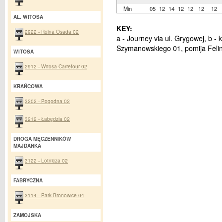
Min
05
12
14
12
12
12
12
AL. WITOSA
KEY:
2922 - Rolna Osada 02
a - Journey via ul. Grygowej, b -
Szymanowskiego 01, pomija Feli
WITOSA
2912 - Witosa Carrefour 02
KRAŃCOWA
3202 - Pogodna 02
3212 - Łabędzia 02
DROGA MĘCZENNIKÓW
MAJDANKA
3122 - Lotnicza 02
FABRYCZNA
3114 - Park Bronowice 04
ZAMOJSKA