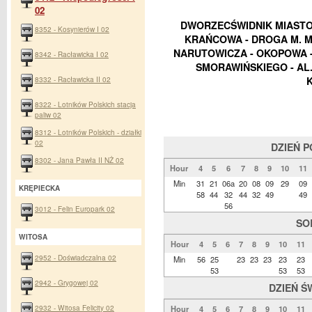
02
DWORZECŚWIDNIK MIASTO -
8352 - Kosynierów I 02
KRAŃCOWA - DROGA M. M
NARUTOWICZA - OKOPOWA -
8342 - Racławicka I 02
SMORAWIŃSKIEGO - AL
8332 - Racławicka II 02
8322 - Lotników Polskich stacja
paliw 02
8312 - Lotników Polskich - działki
02
DZIEŃ 
8302 - Jana Pawła II NŻ 02
Hour
4
5
6
7
8
9
10
11
Min
31
21
06a
20
08
09
29
09
KRĘPIECKA
58
44
32
44
32
49
49
56
3012 - Felin Europark 02
SO
WITOSA
Hour
4
5
6
7
8
9
10
11
2952 - Doświadczalna 02
Min
56
25
23
23
23
23
23
53
53
53
2942 - Grygowej 02
DZIEŃ Ś
2932 - Witosa Felicity 02
Hour
4
5
6
7
8
9
10
11