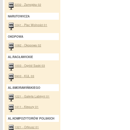
2232 - Zamojska 02
NARUTOWICZA
1041 - Plac Wolności 01
OKOPOWA
1082 - Okopowa 02
AL.RACŁAWICKIE
1003 - Ogród Saski 03
5903 - KUL 03
AL.SMORAWIŃSKIEGO
1221 - Galeria Labirynt 01
1411 - Kiepury 01
AL.KOMPOZYTORÓW POLSKICH
1321 - Orfeusz 01