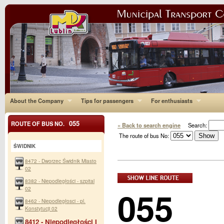
About the Company
Tips for passengers
For enthusiasts
055
ROUTE OF BUS NO.
« Back to search engine
Search:
The route of bus No:
ŚWIDNIK
8472 - Dworzec Świdnik Miasto
02
8382 - Niepodległości - szpital
055
02
8462 - Niepodległosci - pl.
Konstytucji 02
8412 - Niepodległości I