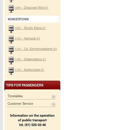
1341 - Żelazowej Woli 01
KONCERTOWA
1351 - Rondo Kilara 01
1131 - Harnasie 01
1141 - Os. Szymanowskiego 01
1181 - Zelwerowicza 01
1151 - Karkonoska 01
TIPS FOR PASSENGERS
Timetables
Customer Service
Information on the operation
of public transport
tel. (81) 525-32-46