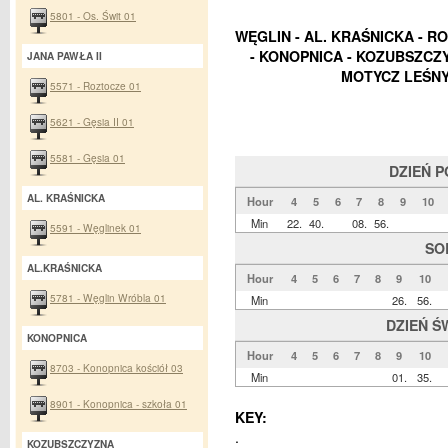
5801 - Os. Świt 01
WĘGLIN - AL. KRAŚNICKA - RO
- KONOPNICA - KOZUBSZCZY
JANA PAWŁA II
MOTYCZ LEŚNY
5571 - Roztocze 01
5621 - Gęsia II 01
5581 - Gęsia 01
DZIEŃ 
AL. KRAŚNICKA
Hour
4
5
6
7
8
9
10
Min
22.
40.
08.
56.
5591 - Węglinek 01
SO
AL.KRAŚNICKA
Hour
4
5
6
7
8
9
10
5781 - Węglin Wróbla 01
Min
26.
56.
DZIEŃ Ś
KONOPNICA
Hour
4
5
6
7
8
9
10
8703 - Konopnica kościół 03
Min
01.
35.
8901 - Konopnica - szkoła 01
KEY:
.
KOZUBSZCZYZNA