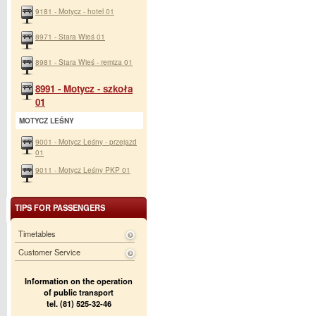
9181 - Motycz - hotel 01
8971 - Stara Wieś 01
8981 - Stara Wieś - remiza 01
8991 - Motycz - szkoła
01
MOTYCZ LEŚNY
9001 - Motycz Leśny - przejazd
01
9011 - Motycz Leśny PKP 01
TIPS FOR PASSENGERS
Timetables
Customer Service
Information on the operation
of public transport
tel. (81) 525-32-46