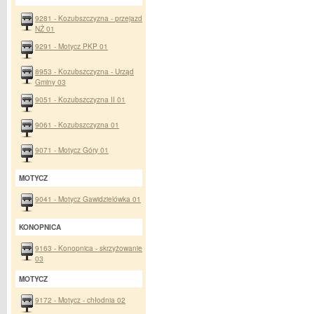
9281 - Kozubszczyzna - przejazd
NŻ 01
9291 - Motycz PKP 01
8953 - Kozubszczyzna - Urząd
Gminy 03
9051 - Kozubszczyzna II 01
9061 - Kozubszczyzna 01
9071 - Motycz Góry 01
MOTYCZ
9041 - Motycz Gawidzielówka 01
KONOPNICA
9163 - Konopnica - skrzyżowanie
03
MOTYCZ
9172 - Motycz - chłodnia 02