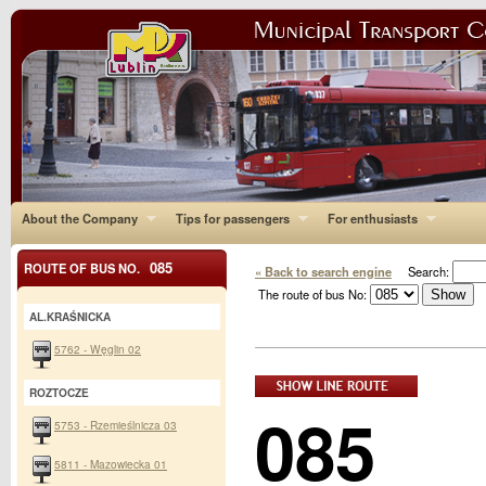
About the Company
Tips for passengers
For enthusiasts
085
ROUTE OF BUS NO.
« Back to search engine
Search:
The route of bus No:
AL.KRAŚNICKA
5762 - Węglin 02
ROZTOCZE
085
5753 - Rzemieślnicza 03
5811 - Mazowiecka 01