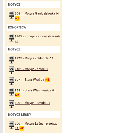
MOTYCZ
9041 - Motycz Gawidzielówka 01
KONOPNICA
9163 - Konopnica - skrzyżowanie
03
MOTYCZ
9172 - Motycz - chłodnia 02
9181 - Motycz - hotel 01
8971 - Stara Wieś 01
8981 - Stara Wieś - remiza 01
8991 - Motycz - szkoła 01
MOTYCZ LEŚNY
9001 - Motycz Leśny - przejazd
01