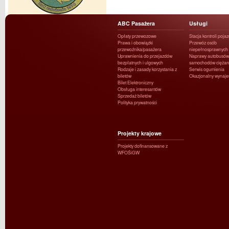
ABC Pasażera
Usługi
Opłaty przewozowe
Stacja kontroli poja
Prawa i obowiązki
Przewóz osób
przewoźnika/pasażera
niepełnosprawnych
Uprawnienia do przejazdów
Naprawy autobusów 
bezpłatnych i ulgowych
samochodów ciężar
Rodzaje i zasady korzystania z
Serwis ogumienia
biletów
Okazjonalny wynaj
Bilet Elektroniczny
Obsługa interesantów
Sprzedaż biletów
Polityka prywatności
Projekty krajowe
Projekty dofinansowane z
WFOŚiGW