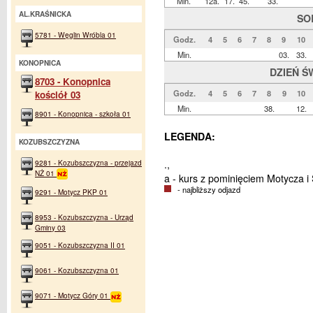
Min.
12a.
17.
45.
33.
AL.KRAŚNICKA
SO
5781 - Węglin Wróbla 01
Godz.
4
5
6
7
8
9
10
Min.
03.
33.
KONOPNICA
DZIEŃ Ś
8703 - Konopnica
Godz.
4
5
6
7
8
9
10
kościół 03
Min.
38.
12.
8901 - Konopnica - szkoła 01
LEGENDA:
KOZUBSZCZYZNA
9281 - Kozubszczyzna - przejazd
.,
NŻ 01
a - kurs z pominięciem Motycza i 
- najbliższy odjazd
9291 - Motycz PKP 01
8953 - Kozubszczyzna - Urząd
Gminy 03
9051 - Kozubszczyzna II 01
9061 - Kozubszczyzna 01
9071 - Motycz Góry 01