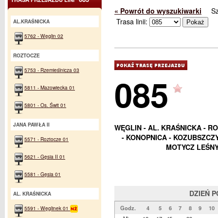
« Powrót do wyszukiwarki
S
Trasa linii:
AL.KRAŚNICKA
5762 - Węglin 02
ROZTOCZE
5753 - Rzemieślnicza 03
085
5811 - Mazowiecka 01
5801 - Os. Świt 01
JANA PAWŁA II
WĘGLIN - AL. KRAŚNICKA - RO
- KONOPNICA - KOZUBSZCZY
5571 - Roztocze 01
MOTYCZ LEŚNY
5621 - Gęsia II 01
5581 - Gęsia 01
DZIEŃ 
AL. KRAŚNICKA
Godz.
4
5
6
7
8
9
10
5591 - Węglinek 01