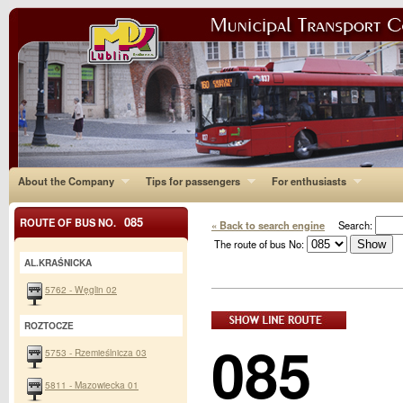
About the Company
Tips for passengers
For enthusiasts
085
ROUTE OF BUS NO.
« Back to search engine
Search:
The route of bus No:
AL.KRAŚNICKA
5762 - Węglin 02
ROZTOCZE
085
5753 - Rzemieślnicza 03
5811 - Mazowiecka 01