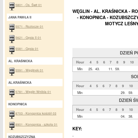
5801 - Os. Świt 01
WĘGLIN - AL. KRAŚNICKA - RO
- KONOPNICA - KOZUBSZCZY
JANA PAWŁA II
MOTYCZ LEŚNY
5571 - Roztocze 01
5621 - Gęsia II 01
5581 - Gęsia 01
DZIEŃ 
AL. KRAŚNICKA
Hour
4
5
6
7
8
9
10
Min
25.
43.
11.
59.
5591 - Węglinek 01
SO
AL.KRAŚNICKA
Hour
4
5
6
7
8
9
10
5781 - Węglin Wróbla 01
Min
29.
59.
DZIEŃ Ś
KONOPNICA
Hour
4
5
6
7
8
9
10
8703 - Konopnica kościół 03
Min
04.
38.
8901 - Konopnica - szkoła 01
KEY:
.
KOZUBSZCZYZNA