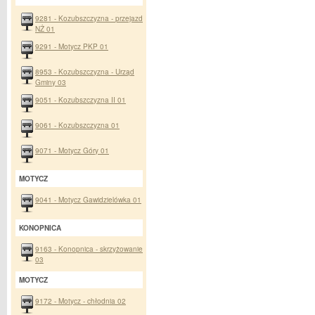
9281 - Kozubszczyzna - przejazd
NŻ 01
9291 - Motycz PKP 01
8953 - Kozubszczyzna - Urząd
Gminy 03
9051 - Kozubszczyzna II 01
9061 - Kozubszczyzna 01
9071 - Motycz Góry 01
MOTYCZ
9041 - Motycz Gawidzielówka 01
KONOPNICA
9163 - Konopnica - skrzyżowanie
03
MOTYCZ
9172 - Motycz - chłodnia 02