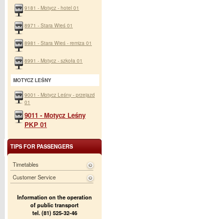
9181 - Motycz - hotel 01
8971 - Stara Wieś 01
8981 - Stara Wieś - remiza 01
8991 - Motycz - szkoła 01
MOTYCZ LEŚNY
9001 - Motycz Leśny - przejazd
01
9011 - Motycz Leśny
PKP 01
TIPS FOR PASSENGERS
Timetables
Customer Service
Information on the operation
of public transport
tel. (81) 525-32-46