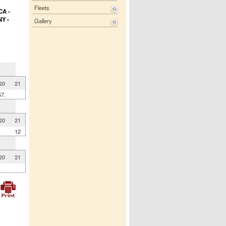
Fleets
CA -
Y -
Gallery
20
21
57.
20
21
12
20
21