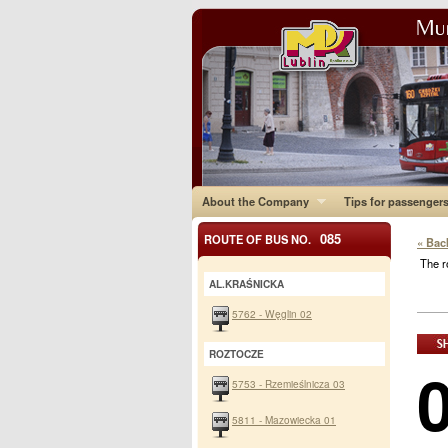
About the Company
Tips for passenger
085
ROUTE OF BUS NO.
« Bac
The r
AL.KRAŚNICKA
5762 - Węglin 02
ROZTOCZE
5753 - Rzemieślnicza 03
5811 - Mazowiecka 01