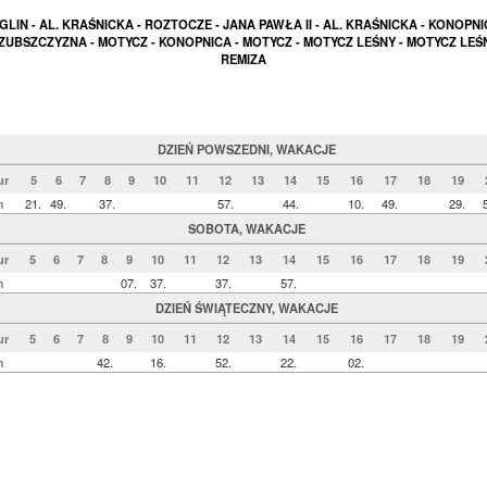
LIN - AL. KRAŚNICKA - ROZTOCZE - JANA PAWŁA II - AL. KRAŚNICKA - KONOPNI
ZUBSZCZYZNA - MOTYCZ - KONOPNICA - MOTYCZ - MOTYCZ LEŚNY - MOTYCZ LEŚN
REMIZA
DZIEŃ POWSZEDNI, WAKACJE
ur
5
6
7
8
9
10
11
12
13
14
15
16
17
18
19
n
21.
49.
37.
57.
44.
10.
49.
29.
SOBOTA, WAKACJE
ur
5
6
7
8
9
10
11
12
13
14
15
16
17
18
19
n
07.
37.
37.
57.
DZIEŃ ŚWIĄTECZNY, WAKACJE
ur
5
6
7
8
9
10
11
12
13
14
15
16
17
18
19
n
42.
16.
52.
22.
02.