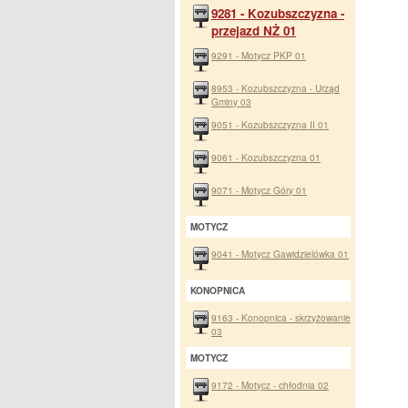
9281 - Kozubszczyzna -
przejazd NŻ 01
9291 - Motycz PKP 01
8953 - Kozubszczyzna - Urząd
Gminy 03
9051 - Kozubszczyzna II 01
9061 - Kozubszczyzna 01
9071 - Motycz Góry 01
MOTYCZ
9041 - Motycz Gawidzielówka 01
KONOPNICA
9163 - Konopnica - skrzyżowanie
03
MOTYCZ
9172 - Motycz - chłodnia 02