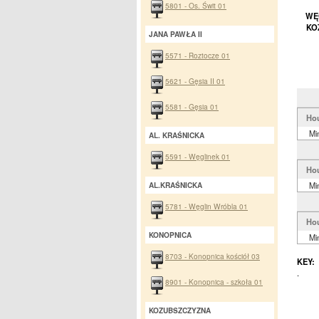
5801 - Os. Świt 01
WĘG
KO
JANA PAWŁA II
5571 - Roztocze 01
5621 - Gęsia II 01
5581 - Gęsia 01
Ho
Mi
AL. KRAŚNICKA
5591 - Węglinek 01
Ho
Mi
AL.KRAŚNICKA
5781 - Węglin Wróbla 01
Ho
KONOPNICA
Mi
8703 - Konopnica kościół 03
KEY:
.
8901 - Konopnica - szkoła 01
KOZUBSZCZYZNA