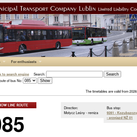
s
For enthusiasts
k to search engine
Search:
oute of bus No:
The timetables are valid from 202
Direction:
Bus stop:
085
Motycz Leśny - remiza
9281 - Kozubszcz
- przejazd NŻ 01