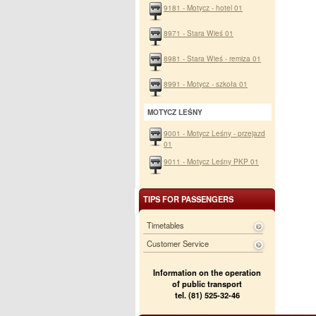
9181 - Motycz - hotel 01
8971 - Stara Wieś 01
8981 - Stara Wieś - remiza 01
8991 - Motycz - szkoła 01
MOTYCZ LEŚNY
9001 - Motycz Leśny - przejazd
01
9011 - Motycz Leśny PKP 01
TIPS FOR PASSENGERS
Timetables
Customer Service
Information on the operation
of public transport
tel. (81) 525-32-46