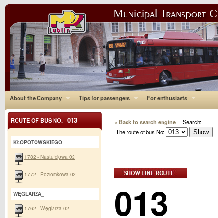
About the Company
Tips for passengers
For enthusiasts
013
ROUTE OF BUS NO.
« Back to search engine
Search:
The route of bus No:
KŁOPOTOWSKIEGO
1782 - Nasturcjowa 02
1772 - Poziomkowa 02
013
WĘGLARZA_
1762 - Węglarza 02