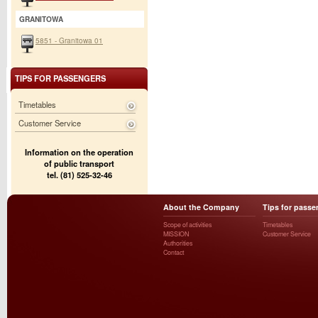
GRANITOWA
5851 - Granitowa 01
TIPS FOR PASSENGERS
Timetables
Customer Service
Information on the operation
of public transport
tel. (81) 525-32-46
About the Company
Tips for passe
Scope of activities
Timetables
MISSION
Customer Service
Authorities
Contact