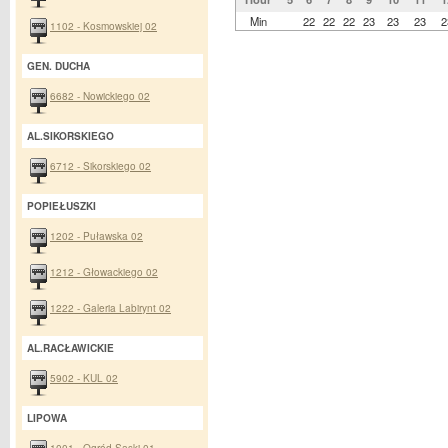
Min
22
22
22
23
23
23
2
1102 - Kosmowskiej 02
GEN. DUCHA
6682 - Nowickiego 02
AL.SIKORSKIEGO
6712 - Sikorskiego 02
POPIEŁUSZKI
1202 - Puławska 02
1212 - Głowackiego 02
1222 - Galeria Labirynt 02
AL.RACŁAWICKIE
5902 - KUL 02
LIPOWA
1001 - Ogród Saski 01