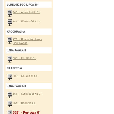
LUBELSKIEGO LIPCA 80
3451 - Arena Lublin 01
3471 - Włościańska 01
KROCHMALNA
4731 - Rondo Żołnierzy -
Górników 01
JANA PAWŁA II
5601 - Os. Górki 01
FILARETÓW
5351 - Os. Widok 01
JANA PAWŁA II
5611 - Szmaragdowa 01
5541 - Bociania 01
5551 - Perłowa 01