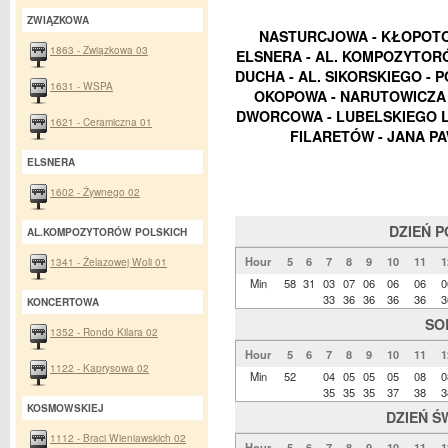
ZWIĄZKOWA
NASTURCJOWA - KŁOPOTO
1863 - Związkowa 03
ELSNERA - AL. KOMPOZYTORÓ
DUCHA - AL. SIKORSKIEGO - P
1631 - WSPA
OKOPOWA - NARUTOWICZA -
DWORCOWA - LUBELSKIEGO LI
1621 - Ceramiczna 01
FILARETÓW - JANA PA
ELSNERA
1602 - Żywnego 02
DZIEŃ 
AL.KOMPOZYTORÓW POLSKICH
Hour
5
6
7
8
9
10
11
1
1341 - Żelazowej Woli 01
Min
58
31
03
07
06
06
06
0
33
36
36
36
36
3
KONCERTOWA
SO
1352 - Rondo Kilara 02
Hour
5
6
7
8
9
10
11
1
1122 - Kaprysowa 02
Min
52
04
05
05
05
08
0
35
35
35
37
38
3
KOSMOWSKIEJ
DZIEŃ Ś
1112 - Braci Wieniawskich 02
Hour
5
6
7
8
9
10
11
1