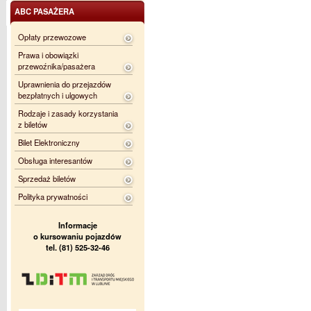
ABC PASAŻERA
Opłaty przewozowe
Prawa i obowiązki
przewoźnika/pasażera
Uprawnienia do przejazdów
bezpłatnych i ulgowych
Rodzaje i zasady korzystania
z biletów
Bilet Elektroniczny
Obsługa interesantów
Sprzedaż biletów
Polityka prywatności
Informacje
o kursowaniu pojazdów
tel. (81) 525-32-46