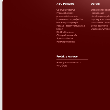
ABC Pasażera
Usługi
Opłaty przewozowe
Stacja kontroli poja
Prawa i obowiązki
Przewóz osób
przewoźnika/pasażera
niepełnosprawnych
Uprawnienia do przejazdów
Naprawy autobusów 
bezpłatnych i ulgowych
samochodów ciężar
Rodzaje i zasady korzystania z
Serwis ogumienia
biletów
Okazjonalny wynaj
Bilet Elektroniczny
Obsługa interesantów
Sprzedaż biletów
Polityka prywatności
Projekty krajowe
Projekty dofinansowane z
WFOŚiGW