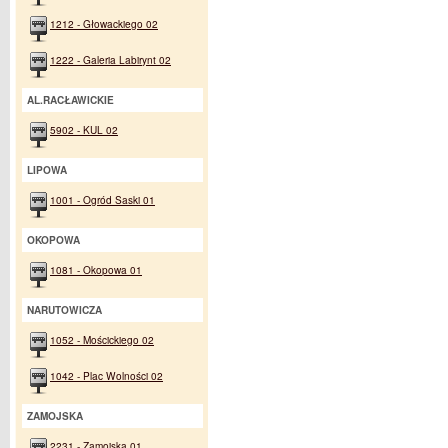
1212 - Głowackiego 02
1222 - Galeria Labirynt 02
AL.RACŁAWICKIE
5902 - KUL 02
LIPOWA
1001 - Ogród Saski 01
OKOPOWA
1081 - Okopowa 01
NARUTOWICZA
1052 - Mościckiego 02
1042 - Plac Wolności 02
ZAMOJSKA
2231 - Zamojska 01