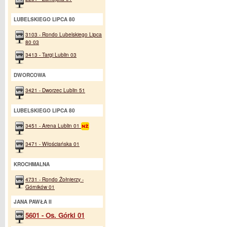
LUBELSKIEGO LIPCA 80
3103 - Rondo Lubelskiego Lipca
80 03
3413 - Targi Lublin 03
DWORCOWA
3421 - Dworzec Lublin 51
LUBELSKIEGO LIPCA 80
3451 - Arena Lublin 01
3471 - Włościańska 01
KROCHMALNA
4731 - Rondo Żołnierzy -
Górników 01
JANA PAWŁA II
5601 - Os. Górki 01