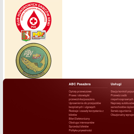
ABC Pasażera
Usługi
Opłaty przewozowe
Stacja kontroli poja
Prawa i obowiązki
Przewóz osób
przewoźnika/pasażera
niepełnosprawnych
Uprawnienia do przejazdów
Naprawy autobusów 
bezpłatnych i ulgowych
samochodów ciężar
Rodzaje i zasady korzystania z
Serwis ogumienia
biletów
Okazjonalny wynaj
Bilet Elektroniczny
Obsługa interesantów
Sprzedaż biletów
Polityka prywatności