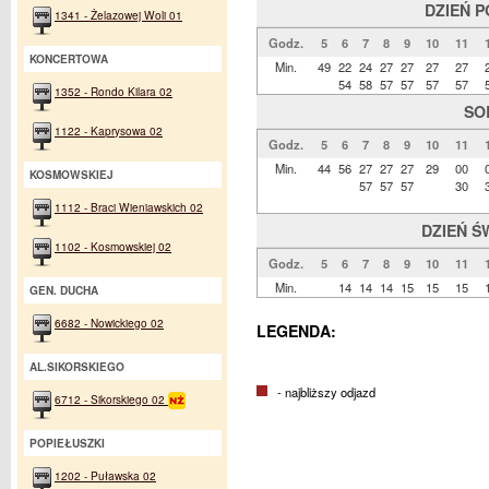
DZIEŃ 
1341 - Żelazowej Woli 01
Godz.
5
6
7
8
9
10
11
KONCERTOWA
Min.
49
22
24
27
27
27
27
54
58
57
57
57
57
1352 - Rondo Kilara 02
SO
1122 - Kaprysowa 02
Godz.
5
6
7
8
9
10
11
Min.
44
56
27
27
27
29
00
KOSMOWSKIEJ
57
57
57
30
1112 - Braci Wieniawskich 02
DZIEŃ Ś
1102 - Kosmowskiej 02
Godz.
5
6
7
8
9
10
11
Min.
14
14
14
15
15
15
GEN. DUCHA
6682 - Nowickiego 02
LEGENDA:
AL.SIKORSKIEGO
- najbliższy odjazd
6712 - Sikorskiego 02
POPIEŁUSZKI
1202 - Puławska 02