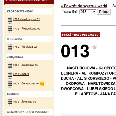
« Powrót do wyszukiwarki
S
Trasa linii:
KŁOPOTOWSKIEGO
1782 - Nasturcjowa 02
1772 - Poziomkowa 02
WĘGLARZA_
013
1762 - Węglarza 02
ZWIĄZKOWA
1863 - Związkowa 03
NASTURCJOWA - KŁOPOTO
ELSNERA - AL. KOMPOZYTORÓ
1631 - WSPA
DUCHA - AL. SIKORSKIEGO - P
OKOPOWA - NARUTOWICZA -
1621 - Ceramiczna 01
DWORCOWA - LUBELSKIEGO LI
FILARETÓW - JANA PA
ELSNERA
1602 - Żywnego 02
AL.KOMPOZYTORÓW POLSKICH