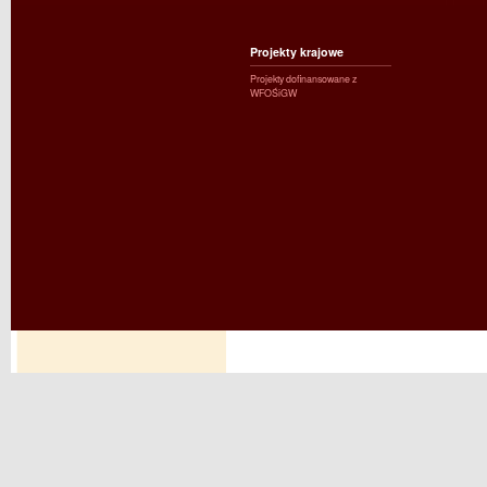
Projekty krajowe
Projekty dofinansowane z
WFOŚiGW