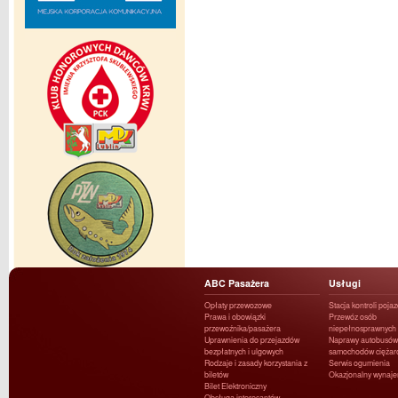
ABC Pasażera
Usługi
Opłaty przewozowe
Stacja kontroli poja
Prawa i obowiązki
Przewóz osób
przewoźnika/pasażera
niepełnosprawnych
Uprawnienia do przejazdów
Naprawy autobusów 
bezpłatnych i ulgowych
samochodów ciężar
Rodzaje i zasady korzystania z
Serwis ogumienia
biletów
Okazjonalny wynaj
Bilet Elektroniczny
Obsługa interesantów