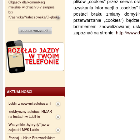
plików „cookies” przez serwis or
Objazdy dla komunikacji
miejskiej w dniach 3-7 sierpnia
uzyskania informacji o „cookies”
br./
postaci braku zmiany domyśln
Kraśnicka/Nałęczowska/Głęboka
przetwarzanie „cookies”) będz
brzmieniem znowelizowanej us
zapoznać na stronie:
http://www.
AKTUALNOŚCI
Lublin z nowymi autobusami
Elektryczny autobus IRIZAR
na testach w Lublinie
Wszystkie „hybrydy” już w
zajezdni MPK Lublin
Poznaj Lublin z Przewodnikiem