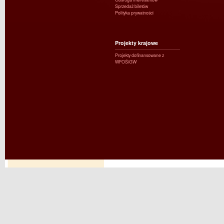
Sprzedaż biletów
Polityka prywatności
Projekty krajowe
Projekty dofinansowane z
WFOŚiGW