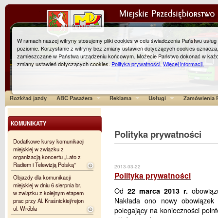
W ramach naszej witryny stosujemy pliki cookies w celu świadczenia Państwu usłu
poziomie. Korzystanie z witryny bez zmiany ustawień dotyczących cookies oznacza
zamieszczane w Państwa urządzeniu końcowym. Możecie Państwo dokonać w każ
zmiany ustawień dotyczących cookies.
Polityka prywatności.
Więcej informacji.
Rozkład jazdy
ABC Pasażera
Reklama
Usługi
Zamówienia P
KOMUNIKATY
Polityka prywatności
Dodatkowe kursy komunikacji
miejskiej w związku z
organizacją koncertu „Lato z
Radiem i Telewizją Polską”
2013-03-22
Polityka prywatności
Objazdy dla komunikacji
miejskiej w dniu 6 sierpnia br.
Od
22 marca 2013 r.
obowiązu
w związku z kolejnym etapem
Nakłada ono nowy obowiązek n
prac przy Al. Kraśnickiej/rejon
ul. Wróbla
polegający na konieczności poin