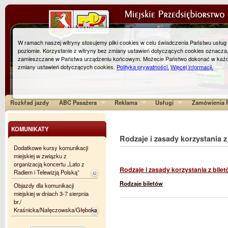
W ramach naszej witryny stosujemy pliki cookies w celu świadczenia Państwu usłu
poziomie. Korzystanie z witryny bez zmiany ustawień dotyczących cookies oznacza
zamieszczane w Państwa urządzeniu końcowym. Możecie Państwo dokonać w każ
zmiany ustawień dotyczących cookies.
Polityka prywatności.
Więcej informacji.
Rozkład jazdy
ABC Pasażera
Reklama
Usługi
Zamówienia P
KOMUNIKATY
Rodzaje i zasady korzystania z
Dodatkowe kursy komunikacji
miejskiej w związku z
organizacją koncertu „Lato z
Rodzaje i zasady korzystania z bile
Radiem i Telewizją Polską”
Rodzaje biletów
Objazdy dla komunikacji
miejskiej w dniach 3-7 sierpnia
br./
Kraśnicka/Nałęczowska/Głęboka