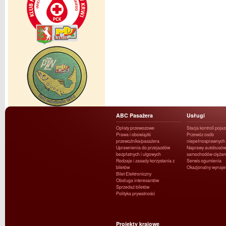
ABC Pasażera
Usługi
Opłaty przewozowe
Stacja kontroli poja
Prawa i obowiązki
Przewóz osób
przewoźnika/pasażera
niepełnosprawnych
Uprawnienia do przejazdów
Naprawy autobusów 
bezpłatnych i ulgowych
samochodów ciężar
Rodzaje i zasady korzystania z
Serwis ogumienia
biletów
Okazjonalny wynaj
Bilet Elektroniczny
Obsługa interesantów
Sprzedaż biletów
Polityka prywatności
Projekty krajowe