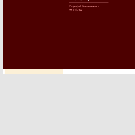
Projekty dofinansowane z
WFOŚiGW