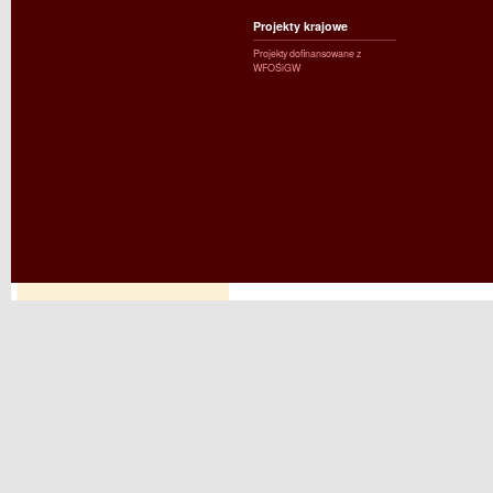
Projekty krajowe
Projekty dofinansowane z
WFOŚiGW