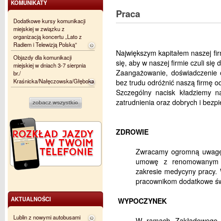
KOMUNIKATY
Praca
Dodatkowe kursy komunikacji
miejskiej w związku z
organizacją koncertu „Lato z
Radiem i Telewizją Polską”
Największym kapitałem naszej fir
Objazdy dla komunikacji
się, aby w naszej firmie czuli się 
miejskiej w dniach 3-7 sierpnia
Zaangażowanie, doświadczenie 
br./
Kraśnicka/Nałęczowska/Głęboka
bez trudu odróżnić naszą firmę od
Szczególny nacisk kładziemy n
zatrudnienia oraz dobrych i bez
ZDROWIE
Zwracamy ogromną uwagę 
umowę z renomowanym 
zakresie medycyny pracy
pracownikom dodatkowe ś
AKTUALNOŚCI
WYPOCZYNEK
Lublin z nowymi autobusami
W ramach Zakładowego F