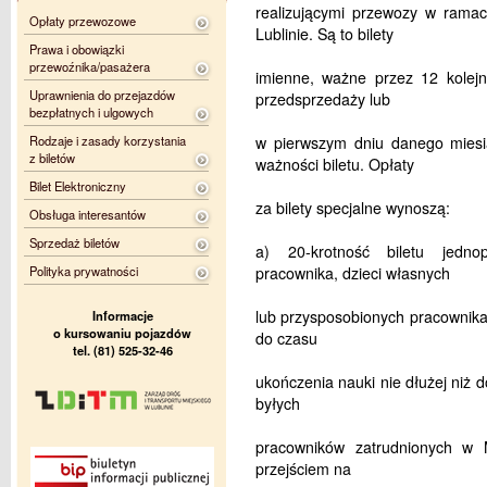
realizującymi przewozy w rama
Opłaty przewozowe
Lublinie. Są to bilety
Prawa i obowiązki
przewoźnika/pasażera
imienne, ważne przez 12 kolejn
Uprawnienia do przejazdów
przedsprzedaży lub
bezpłatnych i ulgowych
Rodzaje i zasady korzystania
w pierwszym dniu danego miesi
z biletów
ważności biletu. Opłaty
Bilet Elektroniczny
za bilety specjalne wynoszą:
Obsługa interesantów
Sprzedaż biletów
a) 20-krotność biletu jedn
Polityka prywatności
pracownika, dzieci własnych
lub przysposobionych pracownika 
Informacje
o kursowaniu pojazdów
do czasu
tel. (81) 525-32-46
ukończenia nauki nie dłużej niż d
byłych
pracowników zatrudnionych w 
przejściem na