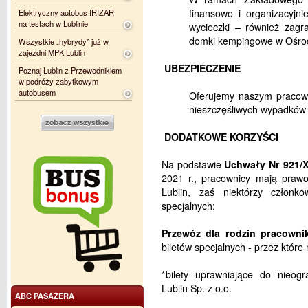
finansowo i organizacyjn
Elektryczny autobus IRIZAR
na testach w Lublinie
wycieczki – również zagr
domki kempingowe w Ośro
Wszystkie „hybrydy” już w
zajezdni MPK Lublin
UBEZPIECZENIE
Poznaj Lublin z Przewodnikiem
w podróży zabytkowym
autobusem
Oferujemy naszym pracown
nieszczęśliwych wypadków 
DODATKOWE KORZYŚCI
Na podstawie
Uchwały Nr 921/
2021 r., pracownicy mają praw
Lublin, zaś niektórzy członk
specjalnych:
Przewóz dla rodzin pracowni
biletów specjalnych - przez które
*bilety uprawniające do nieog
Lublin Sp. z o.o.
ABC PASAŻERA