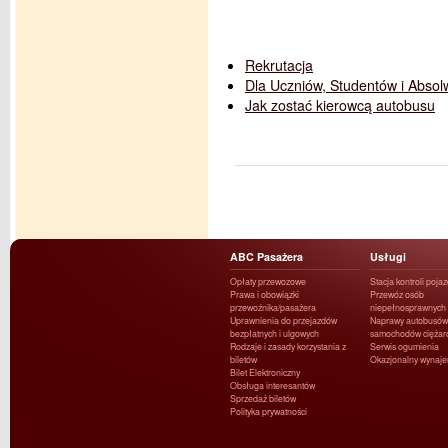
Rekrutacja
Dla Uczniów, Studentów i Abso
Jak zostać kierowcą autobusu
ABC Pasażera
Usługi
Opłaty przewozowe
Stacja kontroli poja
Prawa i obowiązki
Przewóz osób
przewoźnika/pasażera
niepełnosprawnych
Uprawnienia do przejazdów
Naprawy autobusów 
bezpłatnych i ulgowych
samochodów ciężar
Rodzaje i zasady korzystania z
Serwis ogumienia
biletów
Okazjonalny wynaj
Bilet Elektroniczny
Obsługa interesantów
Sprzedaż biletów
Polityka prywatności