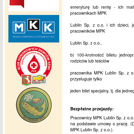
emeryturę lub rentę - ich m
pracownikach MPK
Lublin Sp. z o.o. i ich dzieci, 
pracowników MPK
Lublin Sp. z o.o.,
b) 100-krotnoścć biletu jednop
rodziców lub teściów
pracownika MPK Lublin Sp. z o.
przysługuje tylko
jeden bilet specjalny, tj. dla jedn
Bezpłatne przejazdy:
Pracownicy MPK Lublin Sp. z o.o
na podstawie umowy o pracę. (D
MPK Lublin Sp. z o.o.).