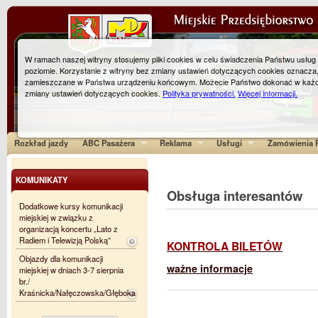
W ramach naszej witryny stosujemy pliki cookies w celu świadczenia Państwu usłu
poziomie. Korzystanie z witryny bez zmiany ustawień dotyczących cookies oznacza
zamieszczane w Państwa urządzeniu końcowym. Możecie Państwo dokonać w każ
zmiany ustawień dotyczących cookies.
Polityka prywatności.
Więcej informacji.
Rozkład jazdy
ABC Pasażera
Reklama
Usługi
Zamówienia P
KOMUNIKATY
Obsługa interesantów
Dodatkowe kursy komunikacji
miejskiej w związku z
organizacją koncertu „Lato z
Radiem i Telewizją Polską”
KONTROLA BILETÓW
Objazdy dla komunikacji
ważne informacje
miejskiej w dniach 3-7 sierpnia
br./
Kraśnicka/Nałęczowska/Głęboka