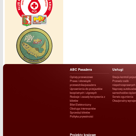
ABC Pasażera
Usługi
Opłaty przewozowe
Stacja kontroli poja
Prawa i obowiązki
Przewóz osób
przewoźnika/pasażera
niepełnosprawnych
Uprawnienia do przejazdów
Naprawy autobusów 
bezpłatnych i ulgowych
samochodów ciężar
Rodzaje i zasady korzystania z
Serwis ogumienia
biletów
Okazjonalny wynaj
Bilet Elektroniczny
Obsługa interesantów
Sprzedaż biletów
Polityka prywatności
Projekty krajowe