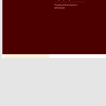
Projekty dofinansowane z
WFOŚiGW