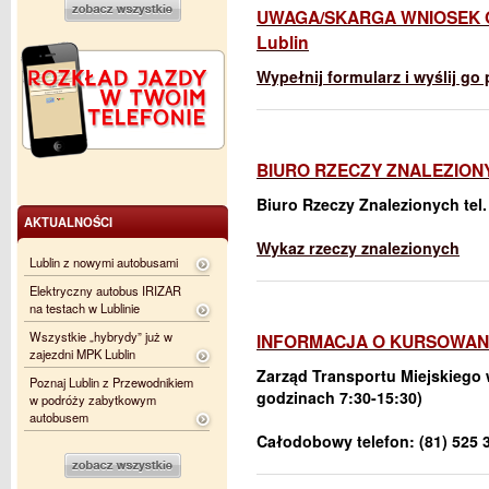
UWAGA/SKARGA WNIOSEK ON
Lublin
Wypełnij formularz i wyślij go 
BIURO RZECZY ZNALEZION
Biuro Rzeczy Znalezionych tel. 
AKTUALNOŚCI
Wykaz rzeczy znalezionych
Lublin z nowymi autobusami
Elektryczny autobus IRIZAR
na testach w Lublinie
Wszystkie „hybrydy” już w
INFORMACJA O KURSOWANI
zajezdni MPK Lublin
Zarząd Transportu Miejskiego w
Poznaj Lublin z Przewodnikiem
godzinach 7:30-15:30)
w podróży zabytkowym
autobusem
Całodobowy telefon: (81) 525 