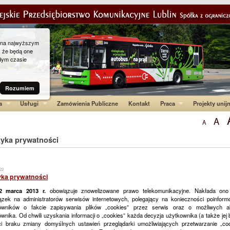
g na najwyższym
, że będą one
dym czasie
Rozumiem
a
Usługi
Zamówienia Publiczne
Kontakt
Praca
Projekty unij
A
A
tyka prywatności
22
yka prywatności
2 marca 2013 r.
obowiązuje znowelizowane prawo telekomunikacyjne. Nakłada on
ązek na administratorów serwisów internetowych, polegający na konieczności poinform
owników o fakcie zapisywania plików „cookies” przez serwis oraz o możliwych a
wnika. Od chwili uzyskania informacji o „cookies” każda decyzja użytkownika (a także jej
ci braku zmiany domyślnych ustawień przeglądarki umożliwiających przetwarzanie „coo