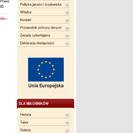
 Prawa
Polityka jakości i środowiska
445
.
Władze
alej »
Kontakt
Przewodnik ochrony danych
Zasady cyberhigieny
Deklaracja dostępności
DLA MIŁOŚNIKÓW
Historia
Tabor
Galeria