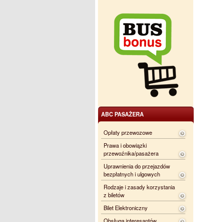
ABC PASAŻERA
Opłaty przewozowe
Prawa i obowiązki
przewoźnika/pasażera
Uprawnienia do przejazdów
bezpłatnych i ulgowych
Rodzaje i zasady korzystania
z biletów
Bilet Elektroniczny
Obsługa interesantów