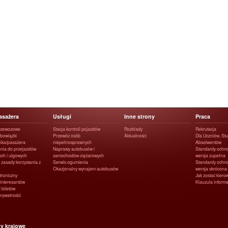
asażera
Usługi
Inne strony
Praca
rzewozowe
Stacja kontroli pojazdów
Rozkłady
Rekrutacja
obowiązki
Przewóz osób
Aktualności
Dla Uczniów, Stu
ika/pasażera
niepełnosprawnych
Absolwentów
nia do przejazdów
Naprawy autobusów i
Standardy ochro
ych i ulgowych
samochodów ciężarowych
wersja zupełna
 zasady korzystania z
Serwis ogumienia
Standardy ochro
Okazjonalny wynajem autobusów
wersja skrócona
ktroniczny
Jak zostać kier
interesantów
Klauzula infor
 biletów
prywatności
ty krajowe