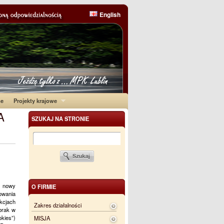
English
ne
Projekty krajowe
A
SZUKAJ NA STRONIE
o nowy
O FIRMIE
owania
kcjach
Zakres działalności
 brak w
kies”)
MISJA