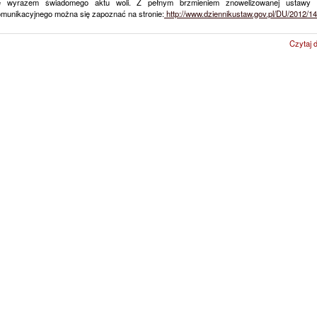
e wyrazem świadomego aktu woli. Z pełnym brzmieniem znowelizowanej ustawy
omunikacyjnego można się zapoznać na stronie:
http://www.dziennikustaw.gov.pl/DU/2012/1
Czytaj d