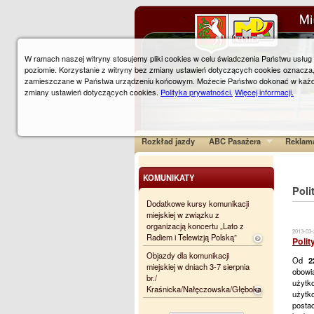
W ramach naszej witryny stosujemy pliki cookies w celu świadczenia Państwu usłu
poziomie. Korzystanie z witryny bez zmiany ustawień dotyczących cookies oznacza
zamieszczane w Państwa urządzeniu końcowym. Możecie Państwo dokonać w każ
zmiany ustawień dotyczących cookies.
Polityka prywatności.
Więcej informacji.
Rozkład jazdy
ABC Pasażera
Reklam
KOMUNIKATY
Poli
Dodatkowe kursy komunikacji
miejskiej w związku z
organizacją koncertu „Lato z
2013-03-
Radiem i Telewizją Polską”
Polit
Objazdy dla komunikacji
Od
2
miejskiej w dniach 3-7 sierpnia
obowi
br./
użytk
Kraśnicka/Nałęczowska/Głęboka
użytko
posta