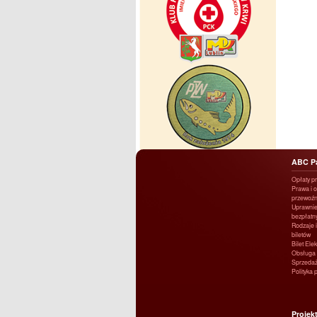
ABC P
Opłaty p
Prawa i 
przewoźn
Uprawnie
bezpłatn
Rodzaje i
biletów
Bilet Ele
Obsługa 
Sprzedaż
Polityka 
Projek