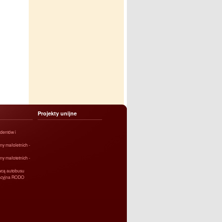
Projekty unijne
dentów i
ny małoletnich -
ny małotetnich -
owcą autobusu
macyjna RODO