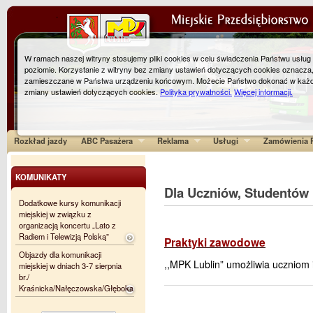
W ramach naszej witryny stosujemy pliki cookies w celu świadczenia Państwu usłu
poziomie. Korzystanie z witryny bez zmiany ustawień dotyczących cookies oznacza
zamieszczane w Państwa urządzeniu końcowym. Możecie Państwo dokonać w każ
zmiany ustawień dotyczących cookies.
Polityka prywatności.
Więcej informacji.
Rozkład jazdy
ABC Pasażera
Reklama
Usługi
Zamówienia P
KOMUNIKATY
Dla Uczniów, Studentów
Dodatkowe kursy komunikacji
miejskiej w związku z
organizacją koncertu „Lato z
Radiem i Telewizją Polską”
Praktyki zawodowe
Objazdy dla komunikacji
,,MPK Lublin” umożliwia uczniom
miejskiej w dniach 3-7 sierpnia
br./
Kraśnicka/Nałęczowska/Głęboka