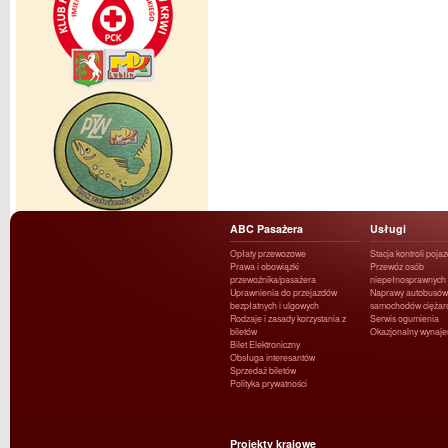
ABC Pasażera
Usługi
Opłaty przewozowe
Stacja kontroli poja
Prawa i obowiązki
Przewóz osób
przewoźnika/pasażera
niepełnosprawnych
Uprawnienia do przejazdów
Naprawy autobusów 
bezpłatnych i ulgowych
samochodów ciężar
Rodzaje i zasady korzystania z
Serwis ogumienia
biletów
Okazjonalny wynaj
Bilet Elektroniczny
Obsługa interesantów
Sprzedaż biletów
Polityka prywatności
Projekty krajowe