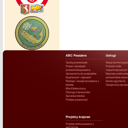
ABC Pasażera
Usługi
Opłaty przewozowe
Stacja kontroli poja
Prawa i obowiązki
Przewóz osób
przewoźnika/pasażera
niepełnosprawnych
Uprawnienia do przejazdów
Naprawy autobusów 
bezpłatnych i ulgowych
samochodów ciężar
Rodzaje i zasady korzystania z
Serwis ogumienia
biletów
Okazjonalny wynaj
Bilet Elektroniczny
Obsługa interesantów
Sprzedaż biletów
Polityka prywatności
Projekty krajowe
Projekty dofinansowane z
WFOŚiGW