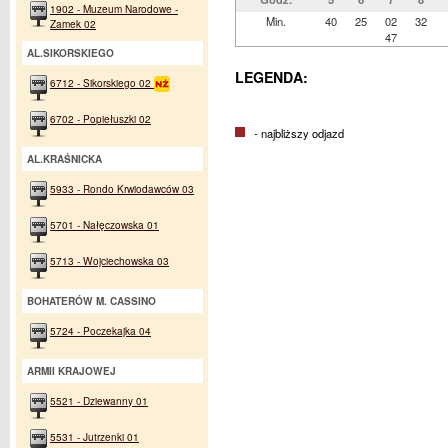
1902 - Muzeum Narodowe -
Min.
40
25
02
32
Zamek 02
47
AL.SIKORSKIEGO
LEGENDA:
6712 - Sikorskiego 02
6702 - Popiełuszki 02
- najbliższy odjazd
AL.KRAŚNICKA
5933 - Rondo Krwiodawców 03
5701 - Nałęczowska 01
5713 - Wojciechowska 03
BOHATERÓW M. CASSINO
5724 - Poczekajka 04
ARMII KRAJOWEJ
5521 - Dziewanny 01
5531 - Jutrzenki 01