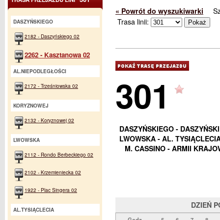
« Powrót do wyszukiwarki
S
Trasa linii:
DASZYŃSKIEGO
2182 - Daszyńskiego 02
2262 - Kasztanowa 02
AL.NIEPODLEGŁOŚCI
301
2172 - Trześniowska 02
KORYZNOWEJ
2132 - Koryznowej 02
DASZYŃSKIEGO - DASZYŃSKI
LWOWSKA - AL. TYSIĄCLECIA 
LWOWSKA
M. CASSINO - ARMII KRAJOW
2112 - Rondo Berbeckiego 02
2102 - Krzemieniecka 02
1922 - Plac Singera 02
DZIEŃ 
AL.TYSIĄCLECIA
Godz.
5
6
7
8